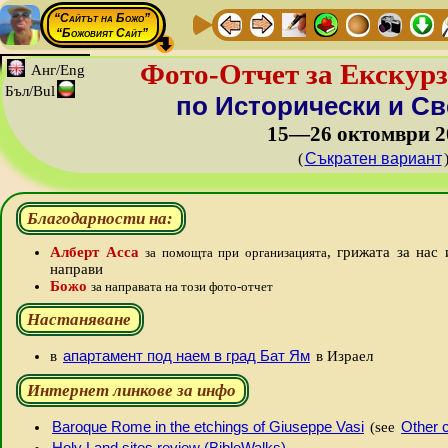
“Сайтът на Божо”
“Божовият Сайт”
Фото-Отчет за Екскурз
Анг/Eng
Бъл/Bul
по Исторически и Св
15—26 октомври 2
(
Съкратен вариант
Благодарности на:
Алберт Асса
, грижата за нас 
за помощта при организацията
направи
Божо
за направата на този фото-отчет
Настаняване
апартамент под наем в град Бат Ям
в
в Израел
Интернет линкове за инфо
Baroque Rome in the etchings of Giuseppe Vasi
Other 
(see
Holy Land sites review (BibleWalks)