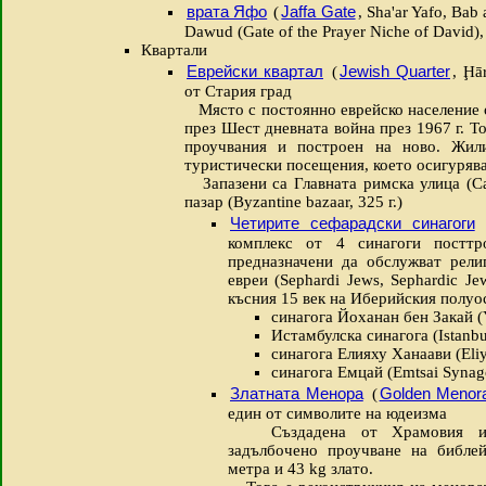
врата Яфо
Jaffa Gate
(
, Sha'ar Yafo, Bab
Dawud (Gate of the Prayer Niche of David),
Квартали
Еврейски квартал
Jewish Quarter
(
, Ḩā
от Стария град
Място с постоянно еврейско население от
през Шест дневната война през 1967 г. То
проучвания и построен на ново. Жил
туристически посещения, което осигуряв
Запазени са Главната римска улица (Card
пазар (Byzantine bazaar, 325 г.)
Четирите сефарадски синагоги
комплекс от 4 синагоги посттр
предназначени да обслужват рели
евреи (Sephardi Jews, Sephardic J
късния 15 век на Иберийския полуо
синагога Йоханан бен Закай (
Истамбулска синагога (Istanb
синагога Елияху Ханаави (Eli
синагога Емцай (Emtsai Synag
Златната Менора
Golden Menor
(
един от символите на юдеизма
Създадена от Храмовия инсти
задълбочено проучване на библе
метра и 43 kg злато.