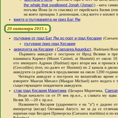
the whale that swallowed Jonah (Jonas)
) - кита симв
погълва Йона (и го спасява) от еврейската Билия (еп
на която прекарва 3 денонощия, след което е изплют 
вижте и пътуванията ни през Бат Ям
20 октомври 2015 г.
пътуване от град Бат Ям до порт и град Кесария
(Caesarea
пътуване приз град Кесария
акведукта на Кесария
Caesarea Aqueduct
(
, Hadrianic/Rom
Първията акведукт е построен от Ирод Велики и прен
планината Кармел (Mount Carmel, at Shummi) от около 10
ото императо Адриан (Hadrian) през втори век и пренася 
(Crocodiles) river, по-далеч от Shummi) по 2 канала в дяс
акведукти са работили в продължение на около 1200 години
Четвърти акведукт е построен по византийско време от
изворите Мааган Михаел (Maagan Michael) като водата е т
съществуващите повдигнати акведукти.
стар град Кесария Маритима
Caesar
(Цезареа Маритима,
Води началото си от ІV век пр.н.е., а славата му идва
Велик 30.—20 г. пр.н.е.
Названието Кесария (ударението е на "а") е дадено от
император (кесар) Октавиан Август, но за да се отличав
наричан още Кесарея Приморска (Caesarea maritima) и по-к
Palestina).