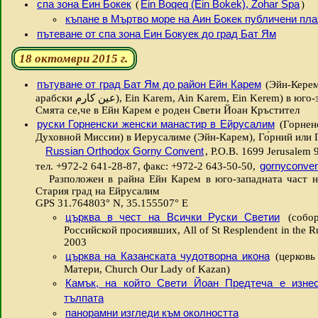
спа зона Еин Бокек
Ein Boqeq (Ein Bokek), Zohar Spa
(
)
къпане в Мъртво море на Аин Бокек публичени пл
пътеване от спа зона Еин Бокуек до град Бат Ям
18 октомври 2015 г.
пътуване от град Бат Ям до район Ейн Карем
(Эйн-Керем
арабски عين كارم), Ein Karem, Ain Karem, Ein Kerem)
Смята се,че в Ейн Карем е роден Свети Йоан Кръстител
руски Горненски женски манастир в Ейрусалим
(Горнен
Духовной Миссии) в Иерусалиме (Эйн-Карем), Го́рний или Г
Russian Orthodox Gorny Convent
, P.O.B. 1699 Jerusalem 9
gornyconven
тел. +972-2 641-28-87, факс: +972-2 643-50-50,
Разположен в райна Ейн Карем в юго-западната част на
Стария град на Ейрусалим
GPS 31.764803° N, 35.155507° E
църква в чест на Всички Руски Светии
(собор
Российской просиявших,
All of St Resplendent in the 
2003
църква на Казанската чудотворна икона
(церковь
Матери, Church Our Lady of Kazan)
Камък, на който Свети Йоан Предтеча е изне
тълпата
панорамни изгледи към околността