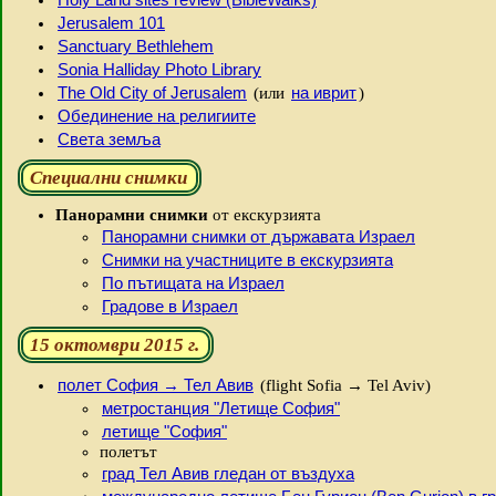
Jerusalem 101
Sanctuary Bethlehem
Sonia Halliday Photo Library
The Old City of Jerusalem
на иврит
(или
)
Обединение на религиите
Света земља
Специални снимки
Панорамни снимки
от екскурзията
Панорамни снимки от държавата Израел
Снимки на участниците в екскурзията
По пътищата на Израел
Градове в Израел
15 октомври 2015 г.
полет София → Тел Авив
(flight Sofia → Tel Aviv)
метростанция "Летище София"
летище "София"
полетът
град Тел Авив гледан от въздуха