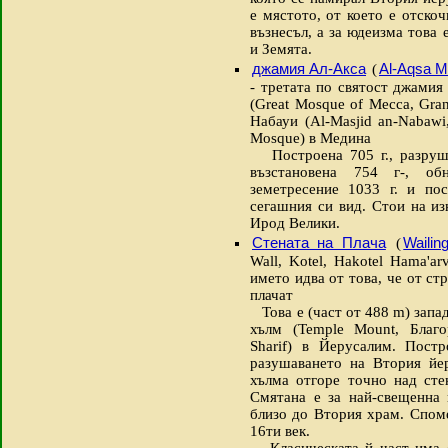
е мястото, от което е отско
възнесъл, а за юдеизма това
и Земята.
джамия Ал-Акса
Al-Aqsa 
(
- третата по святост джами
(Great Mosque of Mecca, Gr
Набауи (Al-Masjid an-Nabawi
Mosque) в Медина
Построена 705 г., разрушен
възстановена 754 г-, об
земетресение 1033 г. и пос
сегашния си вид. Стои на и
Ирод Велики.
Стената на Плача
Wailin
(
Wall, Kotel, Hakotel Hama'arv
името идва от това, че от ст
плачат
Това е (част от 488 m) запа
хълм (Temple Mount, Благо
Sharif) в Йерусалим. Пост
разушаването на Втория йе
хълма отгоре точно над сте
Смятана е за най-свещенна 
близо до Втория храм. Спом
16ти век.