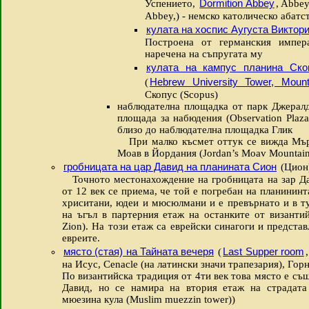
Dormition Abbey
Успението,
, Abbey
Abbey,) - немско католическо абатс
кулата на хоспис Аугуста Виктор
Построена от германския импера
наречена на съпругата му
кулата на кампус планина Ско
Hebrew University Tower, Mou
(
Скопус (Scopus)
наблюдателна площадка от парк Джералда
площада за набюдения (Observation Plaza
близо до наблюдателна площадка Глик
При малко късмет оттук се вижда Мърт
Моав в Йордания (Jordan’s Moav Mountain
гробницата на цар Давид на планината Сион
(Цион)
Точното местонахождение на гробницата на зар Дав
от 12 век се приема, че той е погребан на планинин
хриситани, юдеи и мюсюлмани и е превърнато и в т
на ъгъл в партерния етаж на останките от византи
Zion). На този етаж са еврейски синагоги и представ
евреите.
място (стая) на Тайната вечеря
Last Supper room
(
на Исус, Cenacle (на латински значи трапезария), Гор
По византийска традиция от 4ти век това място е същ
Давид, но се намира на втория етаж на страдат
мюезина кула (Muslim muezzin tower))