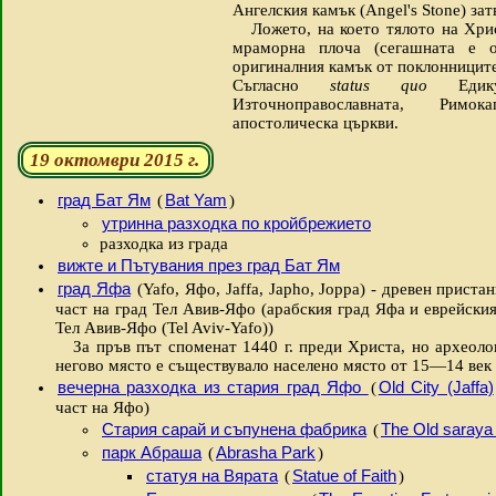
Ангелския камък (Angel's Stone) за
Ложето, на което тялото на Христ
мраморна плоча (сегашната е о
оригиналния камък от поклонницит
Съгласно
status quo
Еди
Източноправославната, Римо
апостолическа църкви.
19 октомври 2015 г.
град Бат Ям
Bat Yam
(
)
утринна разходка по кройбрежието
разходка из града
вижте и Пътувания през град Бат Ям
град Яфа
(Yafo, Яфо, Jaffa, Japho, Joppa) - древен приста
част на град Тел Авив-Яфо (арабския град Яфа и еврейски
Тел Авив-Яфо (Tel Aviv-Yafo))
За пръв път споменат 1440 г. преди Христа, но археолог
негово място е съществувало населено място от 15—14 век 
вечерна разходка из стария град Яфо
Old City (Jaffa)
(
част на Яфо)
Стария сарай и съпунена фабрика
The Old saraya
(
парк Абраша
Abrasha Park
(
)
статуя на Вярата
Statue of Faith
(
)