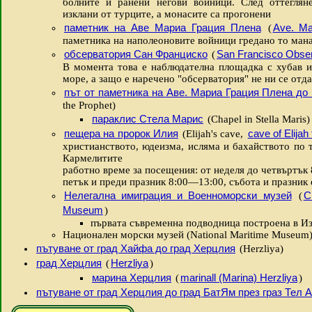
болните и ранени негови войници. След оттеглян
изклани от турците, а монасите са прогонени
паметник на Аве Мариа Грация Плена
Ave. Ma
(
паметника на наполеоновите войници гредано то ман
обсерватория Сан Франциско
San Francisco Obse
(
В момента това е наблюдателна площадка с хубав и
море, а защо е наречено "обсерватория" не ни се отд
път от паметника на Аве. Мариа Грация Плена до
the Prophet)
параклис Стела Марис
(Chapel in Stella Maris)
пещера на пророк Илия
cave of Elijah
(Elijah's cave,
христианството, юдеизма, исляма и бахайството по т
Кармелитите
работно време за посещения: от неделя до четвъртък 
петък и преди празник 8:00—13:00, събота и празник 
Нелегална имиграция и Военноморски музей
C
(
Museum
)
първата съвременна подводница построена в Из
Национален морски музей (National Maritime Museum
пътуване от град Хайфа до град Херцлия
(Herzliya)
град Херцлия
Herzliya
(
)
марина Херцлия
marinall (Marina) Herzliya
(
)
пътуване от град Херцлия до град БатЯм през граз Тел 