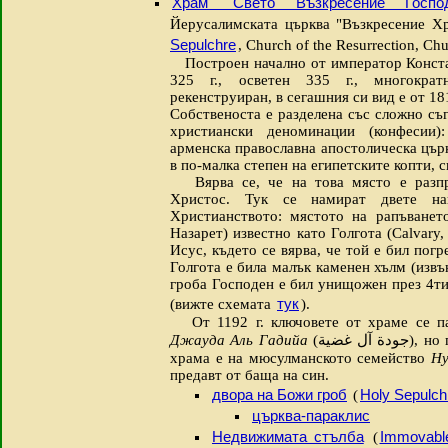
Храм "Свето Възкресение Господ
Йерусалимската църква "Възкресение Х
Sepulchre
, Church of the Resurrection, Chu
Построен начално от император Конста
325 г., осветен 335 г., многокра
рекенструиран, в сегашния си вид е от 181
Собственоста е разделена със сложно съг
христиански деноминации (конфесии):
арменска православна апостолическа църк
в по-малка степен на египетските копти, 
Вярва се, че на това място е разпра
Христос. Тук се намират двете на
Христианството: мястото на рапъванет
Назарет) известно като Голгота (Calvary,
Исус, където се вярва, че той е бил погр
Голгота е била малък каменен хълм (извъ
гроба Господен е бил унищожен през 4ти
тук
(вижте схемата
).
От 1192 г. ключовете от храме се па
Джауда Аль Гадийа
(
جودة آل غضية
‎), н
храма е на мюсулманското семейство
Ну
предавт от баща на син.
двора на Божи гроб
Holy Sepulch
(
църква-параклис
Недвижимата стълба
Immovabl
(