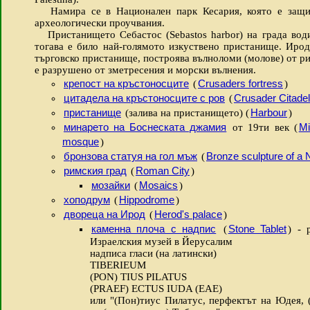
Намира се в Национален парк Кесария, която е защит
археологически проучвания.
Пристанището Себастос (Sebastos harbor) на града води 
тогава е било най-голямото изкуствено пристанище. Ирод
търговско пристанище, построява вълноломи (молове) от ри
е разрушено от зметресения и морски вълнения.
крепост на кръстоносците
Crusaders fortress
(
)
цитадела на кръстоносците с ров
Crusader Citadel
(
пристанище
Harbour
(залива на пристанището) (
)
минарето на Боснеската джамия
Mi
от 19ти век (
mosque
)
бронзова статуя на гол мъж
Bronze sculpture of a
(
римския град
Roman City
(
)
мозайки
Mosaics
(
)
хоподрум
Hippodrome
(
)
двореца на Ирод
Herod's palace
(
)
каменна плоча с надпис
Stone Tablet
(
) - 
Израелския музей в Йерусалим
надписа гласи (на латински)
TIBERIEUM
(PON) TIUS PILATUS
(PRAEF) ECTUS IUDA (EAE)
или "(Пон)тиус Пилатус, перфектът на Юдея, (