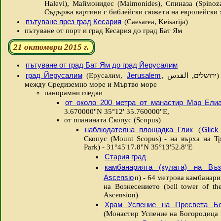
Halevi), Маймонидес (Maimonides), Спиназа (Spinoza
Съдържа картини с библейски сюжети на европейски 
пътуване през град Кесария
(Caesarea, Keisarija)
пътуване от порт и град Кесария до град Бат Ям
21 октомври 2015 г.
пътуване от град Бат Ям до град Йерусалим
град Йерусалим
Jerusalem
(Ерусалим,
, ירושלים, القدس) - на плато в Юдейските планини
между Средиземно море и Мъртво море
панорамни гледки
от около 200 метра от манастир Мар Ели
3.670000"N 35°12' 35.760000"E,
от планината Скопус (Scopus)
наблюдателна площадка Глик
Glick
(
Скопус (Mount Scopus) - на върха на Тро
Park) - 31°45'17.8"N 35°13'52.8"E
Стария град
камбанарията (кулата) на Въз
Ascensio
n) - 64 метрова камбанари
на Вознесението (bell tower of th
Ascension)
Храм Успение на Пресвета Бо
(Монастир Успение на Богородица 