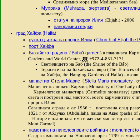
Средиземно море (the Mediterranean Sea)
Мухрака (Muhraqa, жертвата) - светили
monastery)
статуя на пророк Илия
(Elijah,) - 2006
панорамни гледки
град Хайфа (Haifa)
руска църква на пророк Илия
Church of Elijah the 
(
порт Хайфа
Бахайска градина
Baha'i garden
(
) в планината Карм
Gardens and World Center,
☎
+972-4-831-3131
Светилището на Баб (the Shrine of the Báb)
Терасите на на Бахайската вяра (The Terraces of
на Хайфа, the Hanging Gardens of Haifa) - окол
манастир Стела Марис
Stella Maris monastery
(
,
ס
Мария от планината Кармил, Monastery of Our Lady o
Кармелитски манастира (Carmelite monastery) цент
света и построен над мястото, което кармелитите счит
пророк ИЛия.
Сегашната сграда е от 1936 г . построена след разр
1821 г от Абдулах (Abdullah), паша на Акко (pasha of
Нагоре в планината има и женски манастир със същ
Mont Carmel)
паметник на наполеоновите войници
monument to 
(
След ккампанията на Наполеон през 1799 в манаст