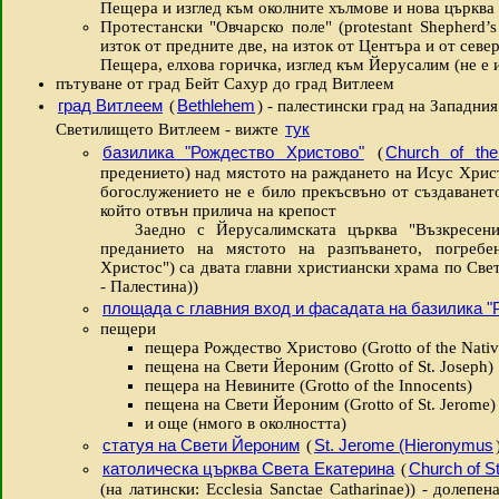
Пещера и изглед към околните хълмове и нова църква
Протестански "Овчарско поле" (protestant Shepherd’s
изток от предните две, на изток от Центъра и от севе
Пещера, елхова горичка, изглед към Йерусалим (не е 
пътуване от град Бейт Сахур до град Витлеем
град Витлеем
Bethlehem
(
) - палестински град на Западния
тук
Светилището Витлеем - вижте
базилика "Рождество Христово"
Church of the 
(
предението) над мястото на раждането на Исус Христо
богослужението не е било прекъсвъно от създаването
който отвън прилича на крепост
Заедно с Йерусалимската църква "Възкресение
преданието на мястото на разпъването, погребе
Христос") са двата главни христиански храма по Свет
- Палестина))
площада с главния вход и фасадата на базилика "
пещери
пещера Рождество Христово (Grotto of the Nativ
пещена на Свети Йероним (Grotto of St. Joseph)
пещера на Невините (Grotto of the Innocents)
пещена на Свети Йероним (Grotto of St. Jerome
и още (нмого в околността)
статуя на Свети Йероним
St. Jerome (Hieronymus
(
католическа църква Света Екатерина
Church of St
(
(на латински: Ecclesia Sanctae Catharinae)) - долепе