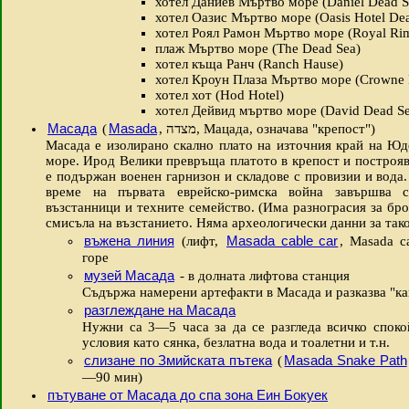
хотел Даниев Мъртво море (Daniel Dead S
хотел Оазис Мъртво море (Oasis Hotel De
хотел Роял Рамон Мъртво море (Royal Ri
плаж Мъртво море (The Dead Sea)
хотел къща Ранч (Ranch Hause)
хотел Кроун Плаза Мъртво море (Crowne 
хотел хот (Hod Hotel)
хотел Дейвид мъртво море (David Dead Se
Масада
Masada
(
,
מצדה
, Мацада, означава "крепост")
Масада е изолирано скално плато на източния край на Юд
море. Ирод Велики превръща платото в крепост и построяв
е подържан военен гарнизон и складове с провизии и вода.
време на първата еврейско-римска война завършва 
възстанници и техните семейство. (Има разнограсия за бро
смисъла на възстанието. Няма археологически данни за тако
въжена линия
Masada cable car
(лифт,
, Masada c
горе
музей Масада
- в долната лифтова станция
Съдържа намерени артефакти в Масада и разказва "к
разглеждане на Масада
Нужни са 3—5 часа за да се разгледа всичко споко
условия като сянка, безлатна вода и тоалетни и т.н.
слизане по Змийската пътека
Masada Snake Path
(
—90 мин)
пътуване от Масада до спа зона Еин Бокуек