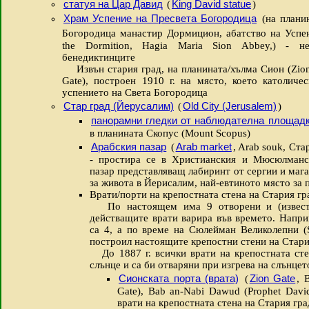
статуя на Цар Давид
King David statue
(
)
Храм Успение на Пресвета Богородица
(на плани
Богородица манастир Дормицион, абатство на Успе
the Dormition, Hagia Maria Sion Abbey,) - н
бенедиктинците
Извън стария град, на планината/хълма Сион (Zion
Gate), построен 1910 г. на място, което католиче
успението на Света Богородица
Стар град (Йерусалим)
Old City (Jerusalem)
(
)
панорамни гледки от наблюдателна площадк
в планината Скопус (Mount Scopus)
Арабския пазар
Arab market
(
, Arab souk, Ста
- простира се в Христианския и Мюсюлманск
пазар представляващ лабиринт от сергии и маг
за живота в Йерисалим, най-евтиното място за 
Врати/порти на крепостната стена на Стария гр
По настоящем има 9 отворени и (известни
действащите врати варира във времето. Напри
са 4, а по време на Сюлейман Великолепни (Su
построил настоящите крепостни стени на Стария
До 1887 г. всички врати на крепостната стен
слънце и са би отваряни при изгрева на слънцет
Сионската порта (врата)
Zion Gate
(
, 
Gate), Bab an-Nabi Dawud (Prophet David
врати на крепостната стена на Стария гра