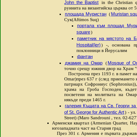
John the Baptist
in the Christian 
руинита на византийска църква от 5
площада Муристан
Muristan sq
(
Сук(Aftimos Suq)
портала към площад Мур
square
)
паметник на мястото на Б
Hospital(ler)
) -, основана 
поклонници в Йерусалим
фантан
джамия на Омар
Mosque of 
(
точно срещу южния двор на Храм "
Построена през 1193 г. в памет на
Omar)през 637 г (след приемането 
патриарх Софрониус (Sophronius)),
храма на Гроба Господен, къде
посветени на молитвата на Омар
някъде преди 1465 г.
галерия Къщата на Св. Георги за
of St. George for Authentic Art
) - ул
Street) (Maro Sandrouni , тел. 02-62
Арменски квартал (Armenian Quarter, Hay
югозападната част на Стария град
През 301 г. Армения е първата държава