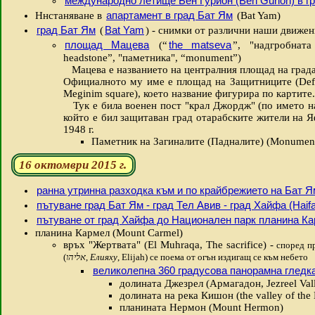
международно летище Бен Гурион (Ben Gurion) в г
апартамент в град Бат Ям
Ннстаняване в
(Bat Yam)
град Бат Ям
Bat Yam
(
) - снимки от различни наши движен
площад Мацева
the matseva
(“
”, "надгробната
headstone”, "паметника", “monument”)
Мацева е названието на централния площад на града
Официалното му име е площад на Защитниците (Defenders’ Suare, יל
Meginim square), което название фигурира по картите.
Тук е била военен пост "крал Джордж" (по името н
който е бил защитаван град отарабските жители на Я
1948 г.
Паметник на Загиналите (Падналите) (Monument 
16 октомври 2015 г.
ранна утринна разходка към и по крайбрежието на Бат Я
пътуване град Бат Ям - град Тел Авив - град Хайфа (Haifa
пътуване от град Хайфа до Национален парк планина К
планина Кармел (Mount Carmel)
връх "Жертвата" (El Muhraqa, The sacrifice) -
според п
(
אליהו
,
Елияху
, Elijah) се поема от огън издигащ се към небето
великолепна 360 градусова панорамна гледк
долината Джезрел (Армагадон, Jezreel Vall
долината на река Кишон (the valley of the 
планината Нермон (Mount Hermon)