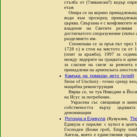
стълба от (?ливански?) кедър опр
етаж
Опира се на корниз принадлежащ н
води към прозорец принадлежащ
църква. Свързана е с конфликтите 
владеене на Светите реликви 
достигнатото споразумение (
status
разделянето им.
Споменава се за пръв път през 17
1728 г.) и стои на мястото си от 1
(опит за кражба), 1997 за седми
между лидерите на грацката и армен
за слагане на скеле за ремонта 
принадлежи на арменската апостол
Камъка на помазан ието (елей)
Stone of Unction) - точно срещу вхо
мащабна реконструкция
Вярва се, че тук Никодим и Йоси
на Исус за погребение.
Украсена със свещници и лампи,
собствеността върху църкват
деноминации
Ротонда и Едикула
The
(Кувуклия,
Едикула е парклис с купол в цент
Господен (Божи гроб, Empty tomb
Ангела, която е единствения прох