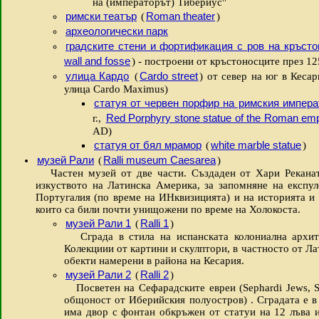
на (императорът) Тибериус"
римски театър
Roman theater
(
)
археологически парк
градските стени и фортификация с ров на кръсто
wall and fosse
) - построени от кръстоносците през 1
улица Кардо
Cardo street
(
) от север на юг в Кесар
улица Cardo Maximus)
статуя от червен порфир на римския импер
Red Porphyry stone statue of the Roman em
г.,
AD)
статуя от бял мрамор
white marble statue
(
)
музей Рали
Ralli museum Caesarea
(
)
Частен музей от две части. Създаден от Хари Реканати
изкуството на Латинска Америка, за запомняне на експул
Португалия (по време на ИНквизицията) и на историята и 
които са били почти унищожени по време на Холокоста.
музей Рали 1
Ralli 1
(
)
Сграда в стила на испанската колониална архите
Колекциии от картини и скулптори, в частносто от Ла
обекти намерени в района на Кесария.
музей Рали 2
Ralli 2
(
)
Посветен на Сефарадските евреи (Sephardi Jews, Se
общоност от Иберийския полуостров) . Сградата е в 
има двор с фонтан обкръжен от статуи на 12 лъва 