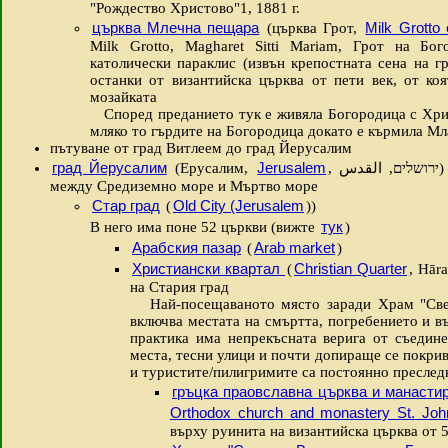
"Рождество Христово"1, 1881 г.
църква Млечна пещара
Milk Grotto
(църква Грот,
Milk Grotto, Magharet Sitti Mariam, Грот на Бог
католически параклис (извън крепостната сена на гр
останки от византийска църква от пети век, от ко
мозайката
Според преданието тук е живяла Богородица с Хрис
мляко то гърдите на Богородица докато е кърмила М
пътуване от град Витлеем до град Йерусалим
град Йерусалим
Jerusalem
(Ерусалим,
, ירושלים, القدس) - на плато в Юдейските планини
между Средиземно море и Мъртво море
Стар град
Old City (Jerusalem
(
))
тук
В него има поне 52 църкви (вижте
)
Арабския пазар
Arab market
(
)
Христиански квартал
Christian Quarter
(
, Hār
на Стария град
Най-посещаваното място заради Храм "Свет
включва местата на смъртта, погребението и в
практика има непрекъсната верига от съедин
места, тесни улици и почти допираще се покри
и туристите/пилигримите са постоянно преслед
гръцка праовславна църква и манасти
Orthodox church and monastery St. John
върху руинита на византийска църква от 5