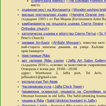
Египетската крепост
The Egyptian Fortress in
(
място
дървения мост на Желанията
Wooden wishing brid
(
висящо портокалово дърво
Hanging Orange tree
(
създадено 1993 г. от Ран Морин (Environment Artist R
камбанарията на гръцката църква Свети Георги
Orthodox church
)
католическа църква и абатство Свети Петър
St. 
(
Peter's Church)
джамия Ал-Бахр
Al-Bahr Mosque
(
), известна кат
най-старата запазена джамия, на улица ХаАлия
пристанището
пристанище Яфа
арт галерия Яфо салон
Jaffa Art Salon Galler
(
създадена 2010 г., основно за палестинско съвременн
Отворена е всеки ден 10:00—20:00
адрес: Warehouse 2, Jaffa port, Tel Aviv, т
jaffasalon1@gmail.com
изгледи към Тел Авив
Часовникова кула
Jaffa Clock Tower
(
)
(мраморна османска) чешмата на Сюлейман п
Ottoman fountain in old Jaffa, The Sabil (drinking fountai
чешма в Яфа
Sabil (drinking fountain) in Jaffa
(
)
фонтана с кита
- фонтан в Яфа в чест на кита, койт