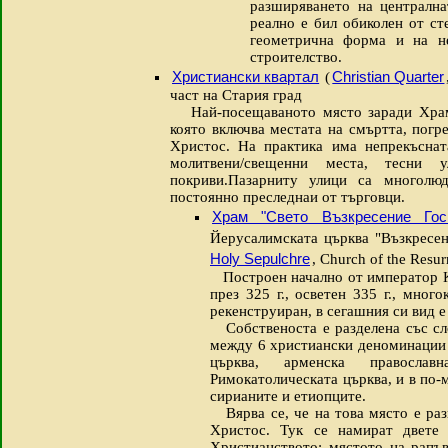
разширяването на централна
реално е бил обиколен от ст
геометрична форма и на н
строителство.
Христиански квартал
Christian Quarter
(
част на Стария град
Най-посещаваното място заради Храм 
която включва местата на смъртта, погр
Христос. На практика има непрекъснат
молитвени/свещенни места, тесни
покриви.Пазарниту улици са многолюд
постоянно преследнаи от търговци.
Храм "Свето Възкресение Гос
Йерусалимската църква "Възкресе
Holy Sepulchre
, Church of the Resur
Построен начално от император К
през 325 г., осветен 335 г., мног
рекенструиран, в сегашния си вид е 
Собственоста е разделена със сло
между 6 христиански деноминации 
църква, арменска православ
Римокатолическата църква, и в по-м
сирианите и етиопците.
Вярва се, че на това място е раз
Христос. Тук се намират двете 
Христианството: мястото на рапъ