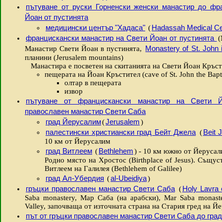
пътуване от руски Горненски женски манастир до фр
Йоан от пустинята
медицински център "Хадаса"
Hadassah Medical Ce
(
францискански манастир на Свети Йоан от пустинята
(
Monastery of St. John 
Манастир Свети Йоан в пустинята
,
планини (Jerusalem mountains)
Манастира е посветен на скитанията на Свети Йоан Кръсти
пещерата на Йоан Кръстител (cave of St. John the Bapt
олтар в пещерата
извор
пътуване от францискански манастир на Свети Й
православен манастир Свети Саба
град Йерусалим
Jerusalem
(
)
палестински христиански град Бейт Джела
Beit J
(
10 км от Йерусалим
град Витлеем
Bethlehem
(
) - 10 км южно от Йеруса
Родно място на Хростос (Birthplace of Jesus). Същус
Витлеем на Галилея (Bethlehem of Galilee)
град Ал-Убердия
al-Ubeidiya
(
)
гръцки православен манастир Свети Саба
Holy Lavra 
(
Saba monastery, Мар Саба (на арабски), Mar Saba monast
Valley, започваща от източната страна на Стария гред на 
път от гръцки православен манастир Свети Саба до гра