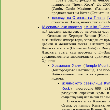
Това е реконструкция на менората
планирания "Трети Храм". До 2007
(Cardo, Cardo Maximus, (Главнат
предната част на Котел (Стената на
площад на Стената на Плача
(
стената на Плача, някога тук е бил
Мюсюлмански квартал
Muslim Quarte
(
най-заселен, заема северо-източната част
Основан от Херодот Велики (Herod th
византийски императори, завлядян от кръ
църкви и молитвени места. Главните у
Дамаската врата (Damascus Gate)) и Виа 
Лъвската врата към пресечка с Ел-Вад
средновековната мюсюлманска архитект
Христос.
Храмовият Хълм
Temple Mount
(
(Благородното Светилище, The Nobl
Най-свещеното място за юдеизма 
исляма.
ислямското светилище Ку
Rock
) - построено 688—691
разрушен еврейски храм и 
съществуващ ислямски харам 
В основата на Куполът на 
Стена, се намира Камъка, ко
която се намирал Втория йе