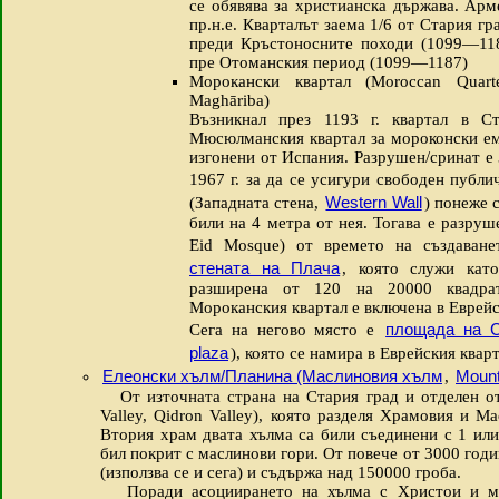
се обявява за христианска държава. Арм
пр.н.е. Кварталът заема 1/6 от Стария гр
преди Кръстоносните походи (1099—118
пре Отоманския период (1099—1187)
Морокански квартал (Moroccan Quarte
Maghāriba)
Възникнал през 1193 г. квартал в С
Мюсюлманския квартал за мороконски ем
изгонени от Испания. Разрушен/сринат е 
1967 г. за да се усигури свободен публ
Western Wall
(Западната стена,
) понеже 
били на 4 метра от нея. Тогава е разру
Eid Mosque) от времето на създаване
стената на Плача
, която служи кат
разширена от 120 на 20000 квадра
Мороканския квартал е включена в Еврейс
площада на С
Сега на негово място е
plaza
), която се намира в Еврейския кварт
Елеонски хълм/Планина (Маслиновия хълм
Mount
,
От източната страна на Стария град и отделен от
Valley, Qidron Valley), която разделя Храмовия и М
Втория храм двата хълма са били съединени с 1 или
бил покрит с маслинови гори. От повече от 3000 годи
(използва се и сега) и съдържа над 150000 гроба.
Поради асоциирането на хълма с Христои и ма