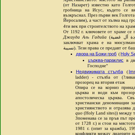
(от Назарет) известно като Голгот
гробница на Исус, където се в
възкръснал. През първи век Голгота
Йеросалим), а част от хълма над г
4ти век при строителството на хра
От 1192 г. ключовете от храме се
Джауда Аль Гадийа
(
ة آل غضية
заключват храма е на мюсулма
نسيبة
‎). Тези права се предавт от ба
двора на Божи гроб
Holy S
(
църква-параклис
в дв
Господне"
Недвижимата стълба
Im
(
ladder) - стълба от (?лив
прозорец на втория етаж
Опира се на корниз принад
църква и води към прозор
апостолическа църква. Св
христиански деноминации за
християнството и отразява 
quo
(Holy Land sites)) между 
Зпоменава се за пръв път пре
от 1728 г.) и стои на мястот
1981 г. (опит за кражба), 1
конфликти между лидерите на