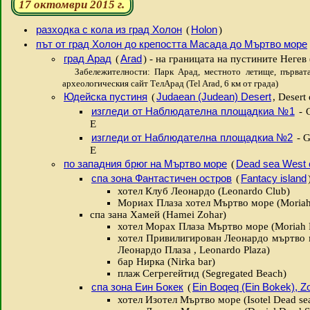
17 октомври 2015 г.
разходка с кола из град Холон
Holon
(
)
път от град Холон до крепостта Масада до Мъртво море
град Арад
Arad
(
) - на границата на пустините Негев
Забележителности: Парк Арад, местното летище, първата 
археологическия сайт ТелАрад (Tel Arad, 6 км от града)
Юдейска пустиня
Judaean (Judean) Desert
(
, Desert
изгледи от Наблюдателна площадкиа №1
- G
E
изгледи от Наблюдателна площадкиа №2
- G
E
по западния брюг на Мъртво море
Dead sea West 
(
спа зона Фантастичен остров
Fantacy island
(
хотел Клуб Леонардо (Leonardo Club)
Мориах Плаза хотел Мъртво море (Moriah 
спа зана Хамей (Hamei Zohar)
хотел Морах Плаза Мъртво море (Moriah P
хотел Привилигирован Леонардо мъртво мо
Леонардо Плаза , Leonardo Plaza)
бар Нирка (Nirka bar)
плаж Сегрегейтид (Segregated Beach)
спа зона Еин Бокек
Ein Boqeq (Ein Bokek), Z
(
хотел Изотел Мъртво море (Isotel Dead sea