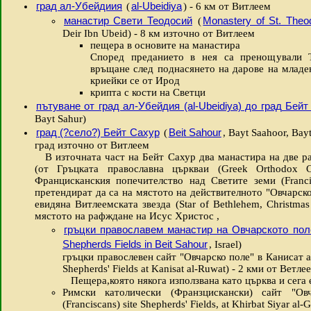
град ал-Убейдиия
al-Ubeidiya
(
) - 6 км от Витлеем
манастир Свети Теодосий
Monastery of St. Theo
(
Deir Ibn Ubeid) - 8 км източно от Витлеем
пещера в основите на манастира
Според преданието в нея са пренощували Т
връщане след поднасянето на дарове на младе
криейки се от Ирод
крипта с кости на Светци
пътуване от град ал-Убейдия (al-Ubeidiya) до град Бей
Bayt Sahur)
град (?село?) Бейт Сахур
Beit Sahour
(
, Bayt Saahoor, Ba
град източно от Витлеем
В източната част на Бейт Сахур два манастира на две р
(от Гръцката православна църкваи (Greek Orthodox 
Францисканския попечителство над Светите земи (Franci
претендират да са на мястото на действителното "Овчарско п
евидяна Витлеемската звезда (Star of Bethlehem, Christmas 
мястото на рафждане на Исус Христос ,
гръцки православем манастир на Овчарското пол
Shepherds Fields in Beit Sahour
, Israel)
гръцки правослевен сайт "Овчарско поле" в Канисат ал
Shepherds' Fields at Kanisat al-Ruwat) - 2 кми от Ветле
Пещера,която някога използвана като църква и сега 
Римски католически (Франзцискански) сайт "Овч
(Franciscans) site Shepherds' Fields, at Khirbat Siyar a