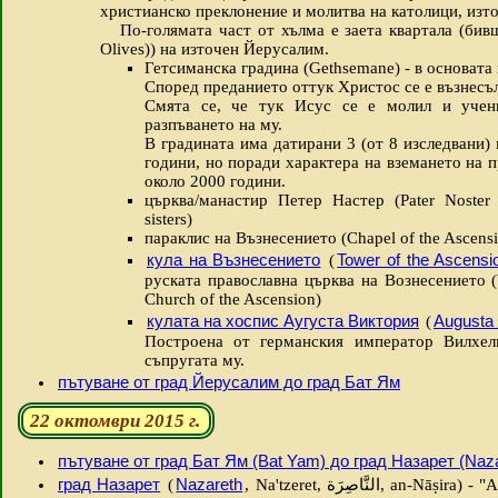
христианско преклонение и молитва на католици, изт
По-голямата част от хълма е заета квартала (бивш
Olives)) на източен Йерусалим.
Гетсиманска градина (Gethsemane) - в основата
Според преданието оттук Христос се е възнесъл
Смята се, че тук Исус се е молил и учен
разпъването на му.
В градината има датирани 3 (от 8 изследвани
години, но поради характера на вземането на п
около 2000 години.
църква/манастир Петер Настер (Pater Noster 
sisters)
параклис на Възнесението (Chapel of the Ascens
кула на Възнесението
Tower of the Ascensi
(
руската православна църква на Вознесението (b
Church of the Ascension)
кулата на хоспис Аугуста Виктория
Augusta 
(
Построена от германския император Вилхелм
съпругата му.
пътуване от град Йерусалим до град Бат Ям
22 октомври 2015 г.
пътуване от град Бат Ям (Bat Yam) до град Назарет (Naza
град Назарет
Nazareth
(
, Na'tzeret, النَّاصِرَة, an-Nāṣira) - "Арабската столица на Израел" ("the