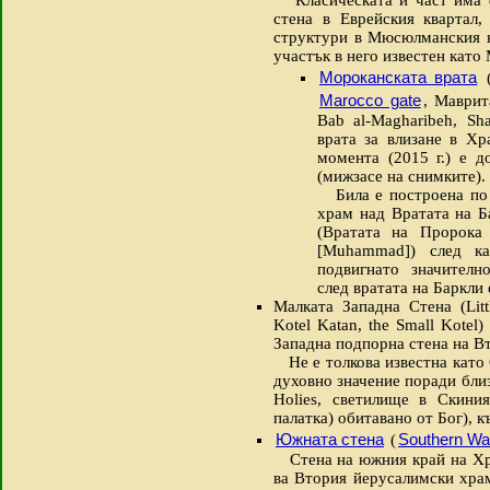
Класическата й част има ф
стена в Еврейския квартал,
структури в Мюсюлманския к
участък в него известен като
Мороканската врата
(
Marocco gate
, Маврит
Bab al-Magharibeh, Sh
врата за влизане в Х
момента (2015 г.) е 
(мижзасе на снимките).
Била е построена по 
храм над Вратата на Ба
(Вратата на Пророка 
[Muhammad]) след к
подвигнато значителн
след вратата на Баркли
Малката Западна Стена (Litt
Kotel Katan, the Small Kotel
Западна подпорна стена на В
Не е толкова известна като 
духовно значение поради близ
Holies, светилище в Скиния
палатка) обитавано от Бог), 
Южната стена
Southern Wal
(
Стена на южния край на Хр
ва Втория йерусалимски хра