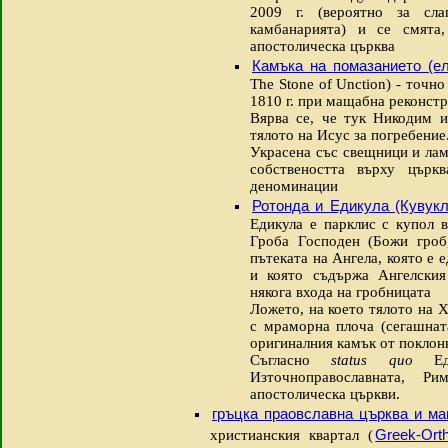
2009 г. (вероятно за сл
камбанарията) и се смята
апостолическа църква
Камъка на помазанието (ел
The Stone of Unction) - точн
1810 г. при мащабна реконст
Вярва се, че тук Никодим 
тялото на Исус за погребение
Украсена със свещници и лам
собствеността върху църкв
деноминации
Ротонда и Едикула (Кувукл
Едикула е парклис с купол 
Гроба Господен (Божи гроб,
пътеката на Ангела, която е
и която съдържа Ангелския 
някога входа на гробницата
Ложето, на което тялото на Х
с мраморна плоча (сегашната
оригиналния камък от поклон
Съгласно
status quo
Е
Източноправославната, Ри
апостолическа църкви.
гръцка праовславна църква и м
Greek-Ort
христианския квартал (