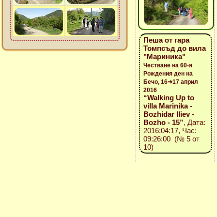
Пеша от гара
Томпсъд до вила
"Мариника"
Честване на 60-я
Рождения ден на
Бечо, 16➜17 април
2016
“Walking Up to
villa Marinika -
Bozhidar Iliev -
Bozho - 15”
, Дата:
2016:04:17, Час:
09:26:00 (№ 5 от
10)