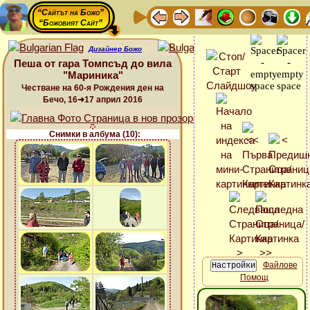
“Сайтът на Божо”
“Божовият Сайт”
Дизайнер Божо
Пеша от гара Томпсъд до вила
"Мариника"
Честване на 60-я Рождения ден на
Бечо, 16➜17 април 2016
Снимки в албума (10):
Файлове
Помощ