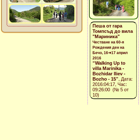
Пеша от гара
Томпсъд до вила
"Мариника"
Честване на 60-я
Рождения ден на
Бечо, 16➜17 април
2016
“Walking Up to
villa Marinika -
Bozhidar Iliev -
Bozho - 15”
, Дата:
2016:04:17, Час:
09:26:00 (№ 5 от
10)