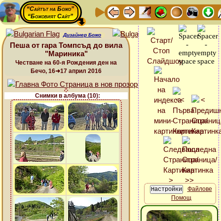
“Сайтът на Божо”
“Божовият Сайт”
Дизайнер Божо
Пеша от гара Томпсъд до вила
"Мариника"
Честване на 60-я Рождения ден на
Бечо, 16➜17 април 2016
Снимки в албума (10):
Файлове
Помощ