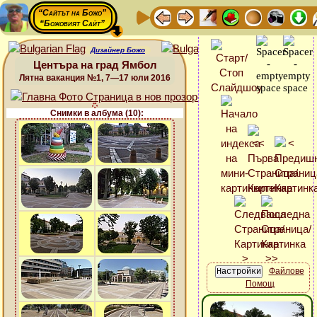
“Сайтът на Божо”
“Божовият Сайт”
Дизайнер Божо
Центъра на град Ямбол
Лятна ваканция №1, 7—17 юли 2016
Снимки в албума (10):
Файлове
Помощ