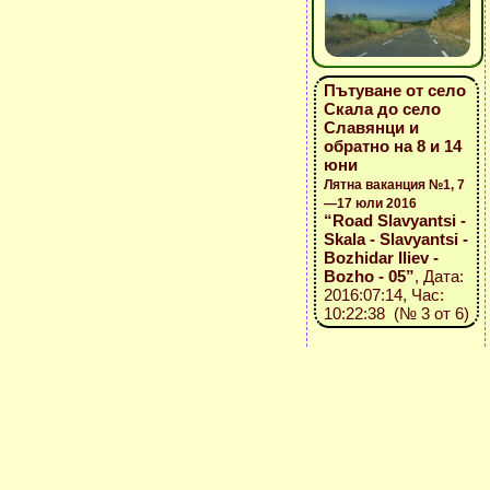
Пътуване от село
Скала до село
Славянци и
обратно на 8 и 14
юни
Лятна ваканция №1, 7
—17 юли 2016
“Road Slavyantsi -
Skala - Slavyantsi -
Bozhidar Iliev -
Bozho - 05”
, Дата:
2016:07:14, Час:
10:22:38 (№ 3 от 6)