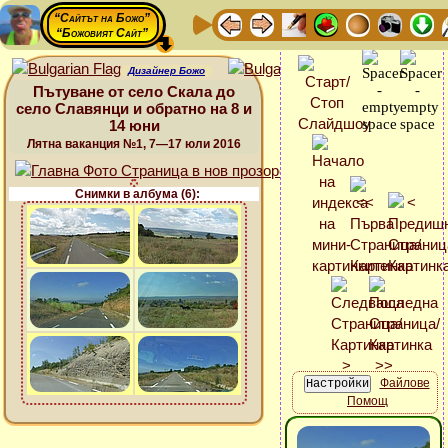
“Сайтът на Божо”
“Божовият Сайт”
Дизайнер Божо
Пътуване от село Скала до
село Славянци и обратно на 8 и
14 юни
Лятна ваканция №1, 7—17 юли 2016
Снимки в албума (6):
Файлове
Помощ