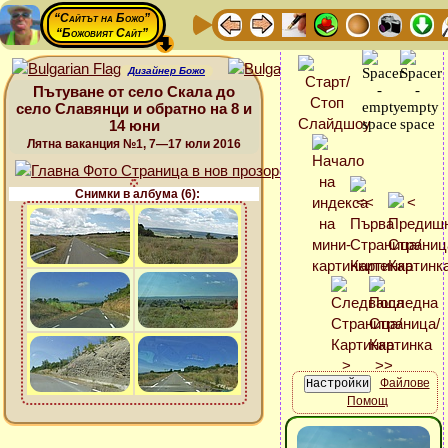
“Сайтът на Божо”
“Божовият Сайт”
Дизайнер Божо
Пътуване от село Скала до
село Славянци и обратно на 8 и
14 юни
Лятна ваканция №1, 7—17 юли 2016
Снимки в албума (6):
Файлове
Помощ