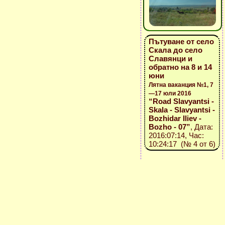
Пътуване от село
Скала до село
Славянци и
обратно на 8 и 14
юни
Лятна ваканция №1, 7
—17 юли 2016
“Road Slavyantsi -
Skala - Slavyantsi -
Bozhidar Iliev -
Bozho - 07”
, Дата:
2016:07:14, Час:
10:24:17 (№ 4 от 6)