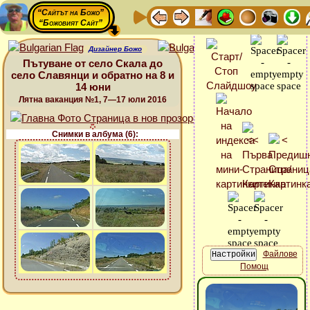
“Сайтът на Божо”
“Божовият Сайт”
Дизайнер Божо
Пътуване от село Скала до
село Славянци и обратно на 8 и
14 юни
Лятна ваканция №1, 7—17 юли 2016
Снимки в албума (6):
Файлове
Помощ