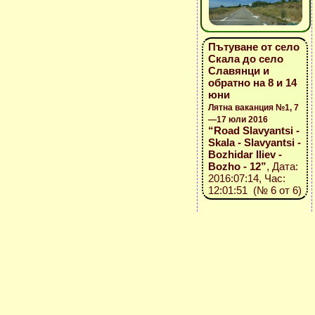
Пътуване от село
Скала до село
Славянци и
обратно на 8 и 14
юни
Лятна ваканция №1, 7
—17 юли 2016
“Road Slavyantsi -
Skala - Slavyantsi -
Bozhidar Iliev -
Bozho - 12”
, Дата:
2016:07:14, Час:
12:01:51 (№ 6 от 6)