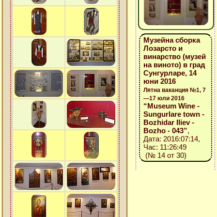
Музейна сборка
Лозарсто и
винарство (музей
на виното) в град
Сунгурларе, 14
юни 2016
Лятна ваканция №1, 7
—17 юли 2016
“Museum Wine -
Sungurlare town -
Bozhidar Iliev -
Bozho - 043”
,
Дата: 2016:07:14,
Час: 11:26:49
(№ 14 от 30)