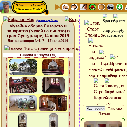
“Сайтът на Божо”
“Божовият Сайт”
Дизайнер Божо
Музейна сборка Лозарсто и
винарство (музей на виното) в
град Сунгурларе, 14 юни 2016
Лятна ваканция №1, 7—17 юли 2016
Снимки в албума (30):
Файлове
Помощ