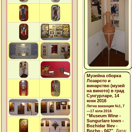
Музейна сборка
Лозарсто и
винарство (музей
на виното) в град
Сунгурларе, 14
юни 2016
Лятна ваканция №1, 7
—17 юли 2016
“Museum Wine -
Sungurlare town -
Bozhidar Iliev -
Bozho - 047”
, Дата: