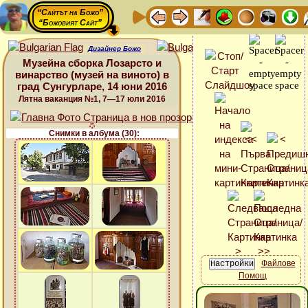
“Сайтът на Божо”
“Божовият Сайт”
Дизайнер Божо
Музейна сборка Лозарсто и
винарство (музей на виното) в
град Сунгурларе, 14 юни 2016
Лятна ваканция №1, 7—17 юли 2016
Снимки в албума (30):
Файлове
Помощ