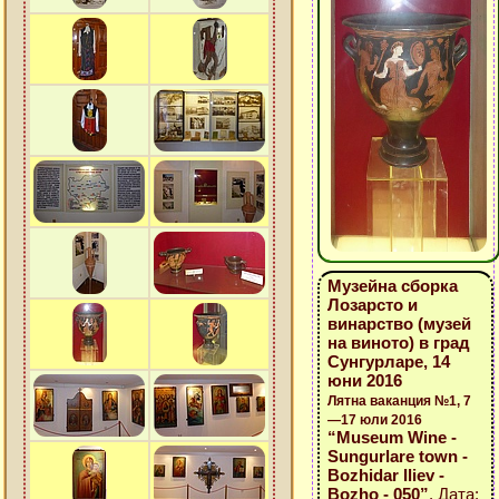
Музейна сборка
Лозарсто и
винарство (музей
на виното) в град
Сунгурларе, 14
юни 2016
Лятна ваканция №1, 7
—17 юли 2016
“Museum Wine -
Sungurlare town -
Bozhidar Iliev -
Bozho - 050”
, Дата: