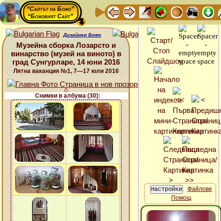
“Сайтът на Божо”
“Божовият Сайт”
Дизайнер Божо
Музейна сборка Лозарсто и
винарство (музей на виното) в
град Сунгурларе, 14 юни 2016
Лятна ваканция №1, 7—17 юли 2016
Снимки в албума (30):
Файлове
Помощ