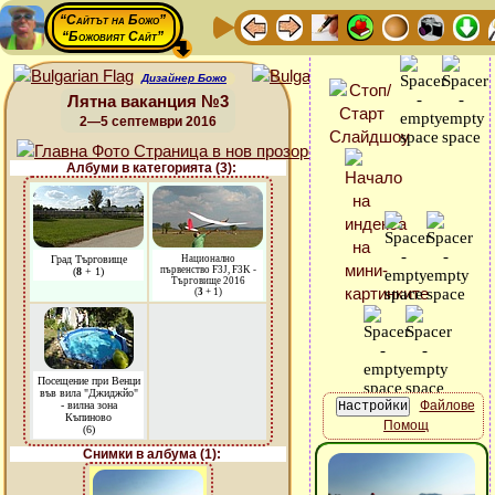
“Сайтът на Божо”
“Божовият Сайт”
Дизайнер Божо
Лятна ваканция №3
2—5 септември 2016
Албуми в категорията (3):
Град Търговище
Национално
първенство F3J, F3K -
(
8
+ 1)
Търговище 2016
(
3
+ 1)
Посещение при Венци
във вила "Джиджйо"
Файлове
- вилна зона
Къпиново
Помощ
(6)
Снимки в албума (1):