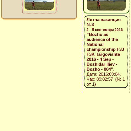
Лятна ваканция
№3
2—5 септември 2016
“Bozho as
audience of the
National
championship F3J
F3K Targovishte
2016 - 4 Sep -
Bozhidar Iliev -
Bozho - 004”
,
Дата: 2016:09:04,
Час: 09:02:57 (№ 1
от 1)