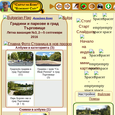
“Сайтът на Божо”
“Божовият Сайт”
Дизайнер Божо
Градини и паркове в град
Търговище
Лятна ваканция №3, 2—5 септември
2016
Албуми в категорията (3):
Градската градина в
Градина с храм "Св.
град Търговище
Иван Рилски" в град
(11)
Търговище
(3)
Файлове
Парк Борово око в
Помощ
град Търговище
(
1
+ 4)
Снимки в албума (1):