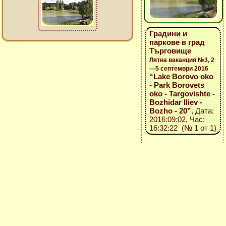
Градини и
паркове в град
Търговище
Лятна ваканция №3, 2
—5 септември 2016
“Lake Borovo oko
- Park Borovets
oko - Targovishte -
Bozhidar Iliev -
Bozho - 20”
, Дата:
2016:09:02, Час:
16:32:22 (№ 1 от 1)