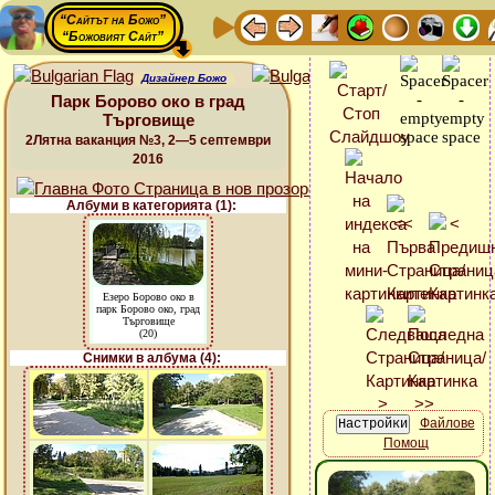
“Сайтът на Божо”
“Божовият Сайт”
Дизайнер Божо
Парк Борово око в град
Търговище
2Лятна ваканция №3, 2—5 септември
2016
Албуми в категорията (1):
Езеро Борово око в
парк Борово око, град
Търговище
(20)
Снимки в албума (4):
Файлове
Помощ