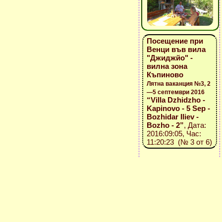
Посещение при
Венци във вила
"Джиджйо" -
вилна зона
Къпиново
Лятна ваканция №3, 2
—5 септември 2016
“Villa Dzhidzho -
Kapinovo - 5 Sep -
Bozhidar Iliev -
Bozho - 2”
, Дата:
2016:09:05, Час:
11:20:23 (№ 3 от 6)