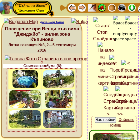
“Сайтът на Божо”
“Божовият Сайт”
Дизайнер Божо
Посещение при Венци във вила
"Джиджйо" - вилна зона
Къпиново
Лятна ваканция №3, 2—5 септември
2016
Снимки в албума (6):
Файлове
Помощ