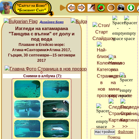
“Сайтът на Божо”
“Божовият Сайт”
Дизайнер Божо
Изгледи на катамарана
"Танцува с вълни" от долу и
под вода
Плаване в Егейско море:
Атина➜Санторини➤Атина 2017,
Гърция, 30 септември—15 октомври
2017
Снимки в албума (7):
Файлове
Помощ