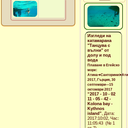
Изгледи на
катамарана
"Танцува с
вълни" от
долу и под
вода
Плаване в Егейско
море:
Атина➜Санторини➤Ати
2017, Гърция, 30
септември—15
октомври 2017
“2017 - 10 - 02
11 - 05 - 42 -
Kolona bay -
Kythnos
island”
, Дата:
2017:10:02, Час:
11:05:43 (№ 1
от 7)