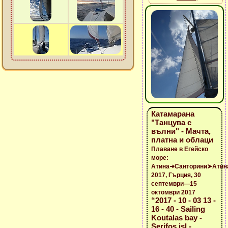
Катамарана
"Танцува с
вълни" - Мачта,
платна и облаци
Плаване в Егейско
море:
Атина➜Санторини➤Атин
2017, Гърция, 30
септември—15
октомври 2017
“2017 - 10 - 03 13 -
16 - 40 - Sailing
Koutalas bay -
Serifos isl -