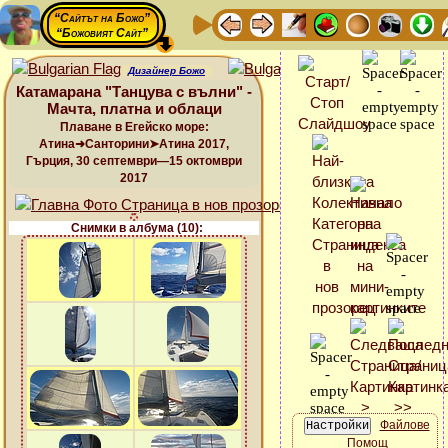
“Сайтът на Божо”
“Божовият Сайт”
Дизайнер Божо
Катамарана "Танцува с вълни" -
Мачта, платна и облаци
Плаване в Егейско море:
Атина➜Санторини➤Атина 2017,
Гърция, 30 септември—15 октомври
2017
Снимки в албума (10):
Файлове
Помощ