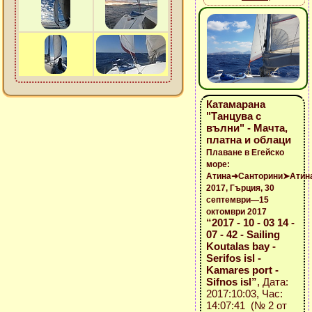
Катамарана
"Танцува с
вълни" - Мачта,
платна и облаци
Плаване в Егейско
море:
Атина➜Санторини➤Атин
2017, Гърция, 30
септември—15
октомври 2017
“2017 - 10 - 03 14 -
07 - 42 - Sailing
Koutalas bay -
Serifos isl -
Kamares port -
Sifnos isl”
, Дата:
2017:10:03, Час:
14:07:41 (№ 2 от