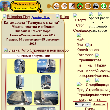
“Сайтът на Божо”
“Божовият Сайт”
Дизайнер Божо
Катамарана "Танцува с вълни" -
Мачта, платна и облаци
Плаване в Егейско море:
Атина➜Санторини➤Атина 2017,
Гърция, 30 септември—15 октомври
2017
Снимки в албума (10):
Файлове
Помощ