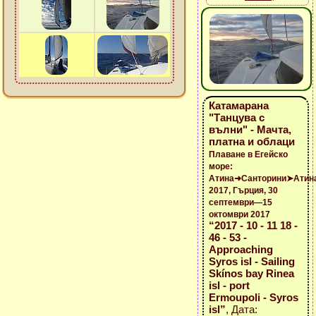
Катамарана
"Танцува с
вълни" - Мачта,
платна и облаци
Плаване в Егейско
море:
Атина➜Санторини➤Атин
2017, Гърция, 30
септември—15
октомври 2017
“2017 - 10 - 11 18 -
46 - 53 -
Approaching
Syros isl - Sailing
Skínos bay Rinea
isl - port
Ermoupoli - Syros
isl”
, Дата: