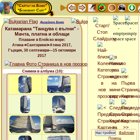
“Сайтът на Божо”
“Божовият Сайт”
Дизайнер Божо
Катамарана "Танцува с вълни" -
Мачта, платна и облаци
Плаване в Егейско море:
Атина➜Санторини➤Атина 2017,
Гърция, 30 септември—15 октомври
2017
Снимки в албума (10):
Файлове
Помощ