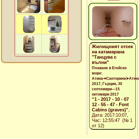
Жилищният отсек
на катамарана
"Танцува с
вълни"
Плаване в Егейско
море:
Атина➜Санторини➤Атин
2017, Гърция, 30
септември—15
октомври 2017
“1 - 2017 - 10 - 07
12 - 55 - 47 - Font
Cabins (graves)”
,
Дата: 2017:10:07,
Час: 12:55:47 (№ 1
от 12)