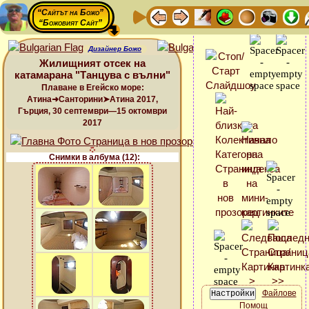
“Сайтът на Божо”
“Божовият Сайт”
Дизайнер Божо
Жилищният отсек на
катамарана "Танцува с вълни"
Плаване в Егейско море:
Атина➜Санторини➤Атина 2017,
Гърция, 30 септември—15 октомври
2017
Снимки в албума (12):
Файлове
Помощ