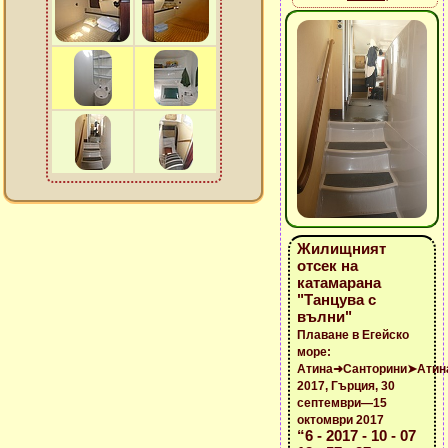
Жилищният
отсек на
катамарана
"Танцува с
вълни"
Плаване в Егейско
море:
Атина➜Санторини➤Атин
2017, Гърция, 30
септември—15
октомври 2017
“6 - 2017 - 10 - 07