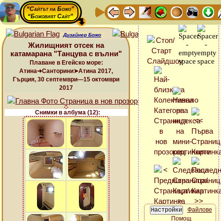
“Сайтът на Божо”
“Божовият Сайт”
Дизайнер Божо
Жилищният отсек на
катамарана "Танцува с вълни"
Плаване в Егейско море:
Атина➜Санторини➤Атина 2017,
Гърция, 30 септември—15 октомври
2017
Снимки в албума (12):
Файлове
Помощ