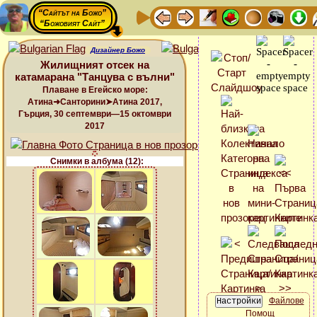
“Сайтът на Божо”
“Божовият Сайт”
Дизайнер Божо
Жилищният отсек на
катамарана "Танцува с вълни"
Плаване в Егейско море:
Атина➜Санторини➤Атина 2017,
Гърция, 30 септември—15 октомври
2017
Снимки в албума (12):
Файлове
Помощ