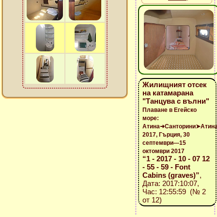
Жилищният отсек
на катамарана
"Танцува с вълни"
Плаване в Егейско
море:
Атина➜Санторини➤Атин
2017, Гърция, 30
септември—15
октомври 2017
“1 - 2017 - 10 - 07 12
- 55 - 59 - Font
Cabins (graves)”
,
Дата: 2017:10:07,
Час: 12:55:59 (№ 2
от 12)