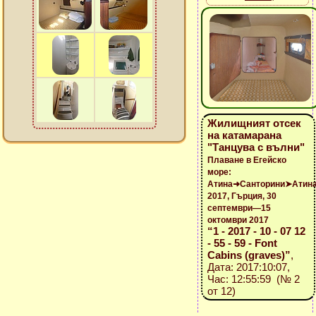
Жилищният отсек
на катамарана
"Танцува с вълни"
Плаване в Егейско
море:
Атина➜Санторини➤Атин
2017, Гърция, 30
септември—15
октомври 2017
“1 - 2017 - 10 - 07 12
- 55 - 59 - Font
Cabins (graves)”
,
Дата: 2017:10:07,
Час: 12:55:59 (№ 2
от 12)