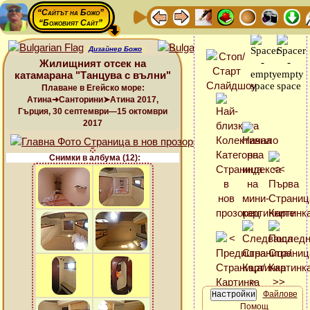
“Сайтът на Божо”
“Божовият Сайт”
Дизайнер Божо
Жилищният отсек на
катамарана "Танцува с вълни"
Плаване в Егейско море:
Атина➜Санторини➤Атина 2017,
Гърция, 30 септември—15 октомври
2017
Снимки в албума (12):
Файлове
Помощ