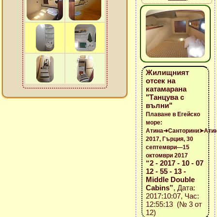
Жилищният
отсек на
катамарана
"Танцува с
вълни"
Плаване в Егейско
море:
Атина➜Санторини➤Ати
2017, Гърция, 30
септември—15
октомври 2017
“2 - 2017 - 10 - 07
12 - 55 - 13 -
Middle Double
Cabins”
, Дата:
2017:10:07, Час:
12:55:13 (№ 3 от
12)