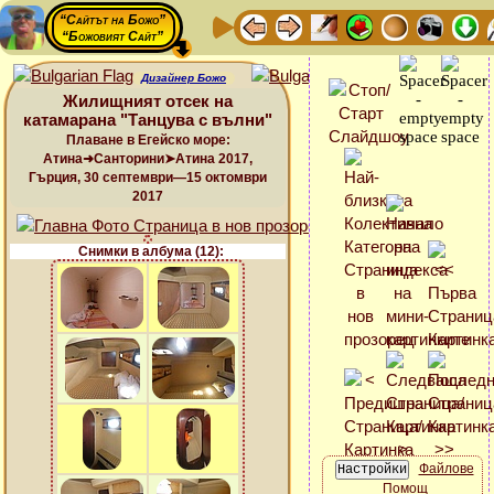
“Сайтът на Божо”
“Божовият Сайт”
Дизайнер Божо
Жилищният отсек на
катамарана "Танцува с вълни"
Плаване в Егейско море:
Атина➜Санторини➤Атина 2017,
Гърция, 30 септември—15 октомври
2017
Снимки в албума (12):
Файлове
Помощ