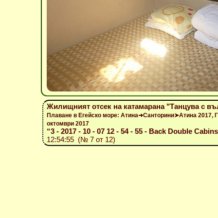
Жилищният отсек на катамарана "Танцува с въ
Плаване в Егейско море: Атина➜Санторини➤Атина 2017, 
октомври 2017
“3 - 2017 - 10 - 07 12 - 54 - 55 - Back Double Cabin
12:54:55 (№ 7 от 12)