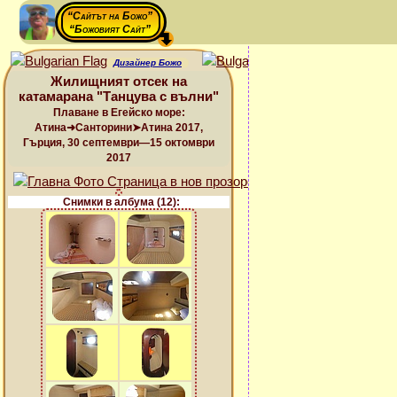
“Сайтът на Божо”
“Божовият Сайт”
Дизайнер Божо
Жилищният отсек на
катамарана "Танцува с вълни"
Плаване в Егейско море:
Атина➜Санторини➤Атина 2017,
Гърция, 30 септември—15 октомври
2017
Снимки в албума (12):