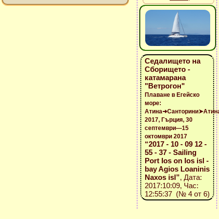
Седалището на
Сборището -
катамарана
"Ветрогон"
Плаване в Егейско
море:
Атина➜Санторини➤Атин
2017, Гърция, 30
септември—15
октомври 2017
“2017 - 10 - 09 12 -
55 - 37 - Sailing
Port Ios on Ios isl -
bay Agios Loaninis
Naxos isl”
, Дата:
2017:10:09, Час:
12:55:37 (№ 4 от 6)