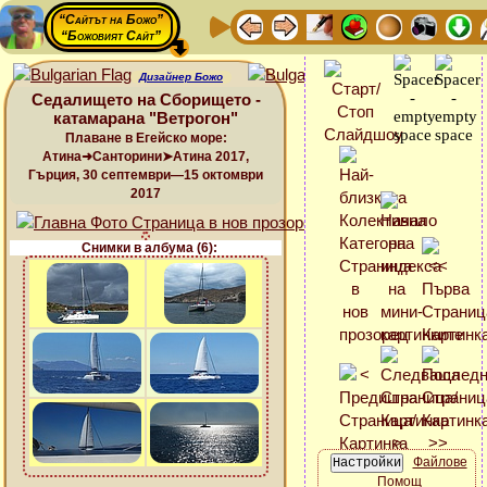
“Сайтът на Божо”
“Божовият Сайт”
Дизайнер Божо
Седалището на Сборището -
катамарана "Ветрогон"
Плаване в Егейско море:
Атина➜Санторини➤Атина 2017,
Гърция, 30 септември—15 октомври
2017
Снимки в албума (6):
Файлове
Помощ