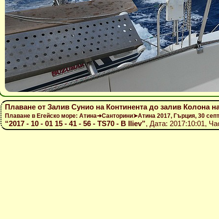
Плаване от Залив Сунио на Континента до залив Колона на
Плаване в Егейско море: Атина➜Санторини➤Атина 2017, Гърция, 30 се
“2017 - 10 - 01 15 - 41 - 56 - TS70 - B Iliev”
, Дата: 2017:10:01, Ча