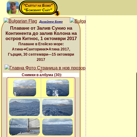
“Сайтът на Божо”
“Божовият Сайт”
Дизайнер Божо
Плаване от Залив Сунио на
Континента до залив Колона на
остров Китнос, 1 октомври 2017
Плаване в Егейско море:
Атина➜Санторини➤Атина 2017,
Гърция, 30 септември—15 октомври
2017
Снимки в албума (30):