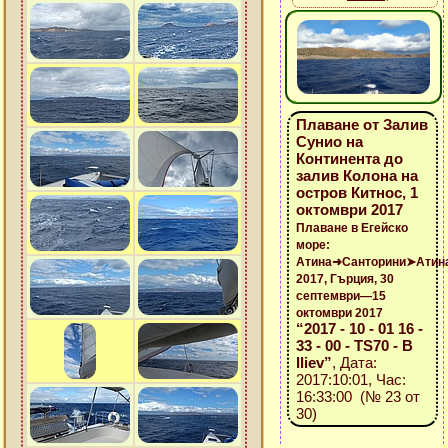
Плаване от Залив
Сунио на
Континента до
залив Колона на
остров Китнос, 1
октомври 2017
Плаване в Егейско
море:
Атина➜Санторини➤Атин
2017, Гърция, 30
септември—15
октомври 2017
“2017 - 10 - 01 16 -
33 - 00 - TS70 - B
Iliev”
, Дата:
2017:10:01, Час:
16:33:00 (№ 23 от
30)