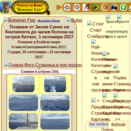
“Сайтът на Божо”
“Божовият Сайт”
Дизайнер Божо
Плаване от Залив Сунио на
Континента до залив Колона на
остров Китнос, 1 октомври 2017
Плаване в Егейско море:
Атина➜Санторини➤Атина 2017,
Гърция, 30 септември—15 октомври
2017
Снимки в албума (30):
Файлове
Помощ