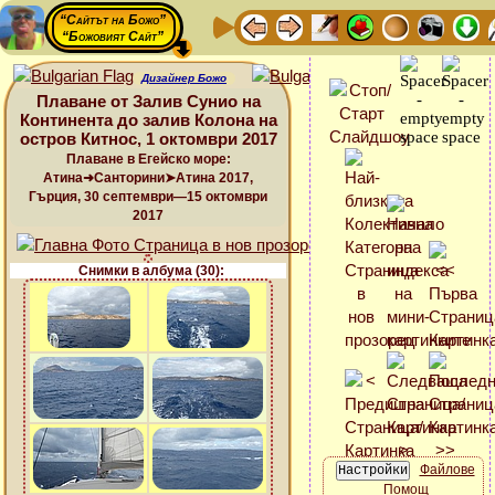
“Сайтът на Божо”
“Божовият Сайт”
Дизайнер Божо
Плаване от Залив Сунио на
Континента до залив Колона на
остров Китнос, 1 октомври 2017
Плаване в Егейско море:
Атина➜Санторини➤Атина 2017,
Гърция, 30 септември—15 октомври
2017
Снимки в албума (30):
Файлове
Помощ