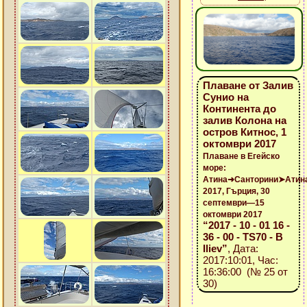
Плаване от Залив
Сунио на
Континента до
залив Колона на
остров Китнос, 1
октомври 2017
Плаване в Егейско
море:
Атина➜Санторини➤Атин
2017, Гърция, 30
септември—15
октомври 2017
“2017 - 10 - 01 16 -
36 - 00 - TS70 - B
Iliev”
, Дата:
2017:10:01, Час:
16:36:00 (№ 25 от
30)