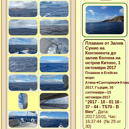
Плаване от Залив
Сунио на
Континента до
залив Колона на
остров Китнос, 1
октомври 2017
Плаване в Егейско
море:
Атина➜Санторини➤Атин
2017, Гърция, 30
септември—15
октомври 2017
“2017 - 10 - 01 16 -
37 - 44 - TS70 - B
Iliev”
, Дата:
2017:10:01, Час:
16:37:44 (№ 29 от
30)