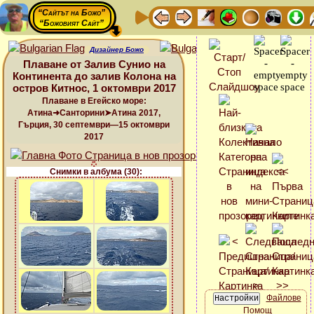
“Сайтът на Божо”
“Божовият Сайт”
Дизайнер Божо
Плаване от Залив Сунио на
Континента до залив Колона на
остров Китнос, 1 октомври 2017
Плаване в Егейско море:
Атина➜Санторини➤Атина 2017,
Гърция, 30 септември—15 октомври
2017
Снимки в албума (30):
Файлове
Помощ