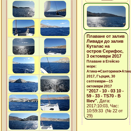
Плаване от залив
Ливади до залив
Куталас на
остров Серифос,
3 октомври 2017
Плаване в Егейско
море:
Атина➜Санторини➤Атин
2017, Гърция, 30
септември—15
октомври 2017
“2017 - 10 - 03 10 -
59 - 33 - TS70 - B
Iliev”
, Дата:
2017:10:03, Час:
10:59:33 (№ 22 от
29)