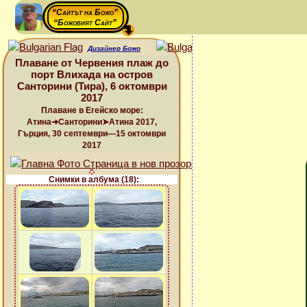
“Сайтът на Божо”
“Божовият Сайт”
Дизайнер Божо
Плаване от Червения плаж до
порт Влихада на остров
Санторини (Тира), 6 октомври
2017
Плаване в Егейско море:
Атина➜Санторини➤Атина 2017,
Гърция, 30 септември—15 октомври
2017
Снимки в албума (18):