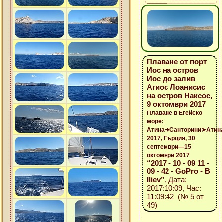
Плаване от порт
Иос на остров
Иос до залив
Агиос Лоанисис
на остров Наксос,
9 октомври 2017
Плаване в Егейско
море:
Атина➜Санторини➤Атин
2017, Гърция, 30
септември—15
октомври 2017
“2017 - 10 - 09 11 -
09 - 42 - GoPro - B
Iliev”
, Дата:
2017:10:09, Час:
11:09:42 (№ 5 от
49)