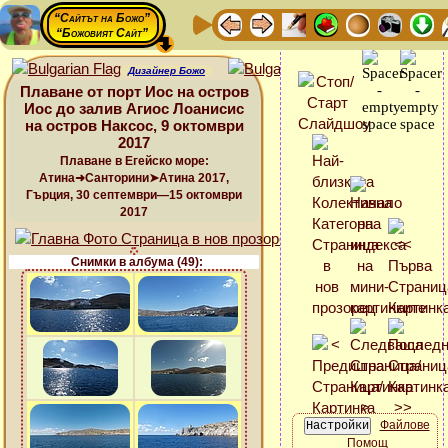
“Сайтът на Божо”
“Божовият Сайт”
Дизайнер Божо
Плаване от порт Иос на остров
Иос до залив Агиос Лоанисис
на остров Наксос, 9 октомври
2017
Плаване в Егейско море:
Атина➜Санторини➤Атина 2017,
Гърция, 30 септември—15 октомври
2017
Снимки в албума (49):
Файлове
Помощ