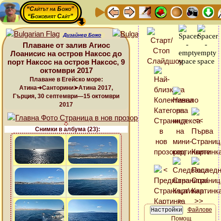
“Сайтът на Божо”
“Божовият Сайт”
Дизайнер Божо
Плаване от залив Агиос
Лоанисис на остров Наксос до
порт Наксос на остров Наксос, 9
октомври 2017
Плаване в Егейско море:
Атина➜Санторини➤Атина 2017,
Гърция, 30 септември—15 октомври
2017
Снимки в албума (23):
Файлове
Помощ