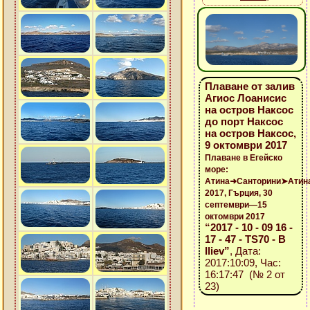
Плаване от залив
Агиос Лоанисис
на остров Наксос
до порт Наксос
на остров Наксос,
9 октомври 2017
Плаване в Егейско
море:
Атина➜Санторини➤Атин
2017, Гърция, 30
септември—15
октомври 2017
“2017 - 10 - 09 16 -
17 - 47 - TS70 - B
Iliev”
, Дата:
2017:10:09, Час:
16:17:47 (№ 2 от
23)