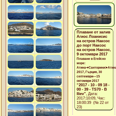
Плаване от залив
Агиос Лоанисис
на остров Наксос
до порт Наксос
на остров Наксос,
9 октомври 2017
Плаване в Егейско
море:
Атина➜Санторини➤Атин
2017, Гърция, 30
септември—15
октомври 2017
“2017 - 10 - 09 18 -
00 - 39 - TS70 - B
Iliev”
, Дата:
2017:10:09, Час:
18:00:39 (№ 22 от
23)