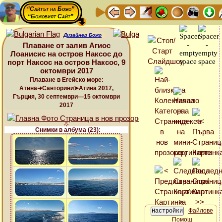
“Сайтът на Божо”
“Божовият Сайт”
Дизайнер Божо
Плаване от залив Агиос
Лоанисис на остров Наксос до
порт Наксос на остров Наксос, 9
октомври 2017
Плаване в Егейско море:
Атина➜Санторини➤Атина 2017,
Гърция, 30 септември—15 октомври
2017
Снимки в албума (23):
Файлове
Помощ