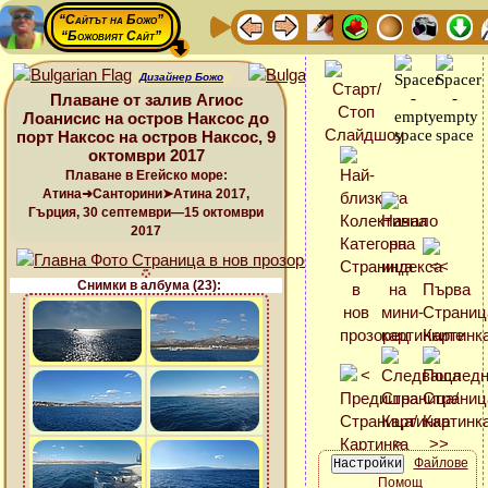
“Сайтът на Божо”
“Божовият Сайт”
Дизайнер Божо
Плаване от залив Агиос
Лоанисис на остров Наксос до
порт Наксос на остров Наксос, 9
октомври 2017
Плаване в Егейско море:
Атина➜Санторини➤Атина 2017,
Гърция, 30 септември—15 октомври
2017
Снимки в албума (23):
Файлове
Помощ