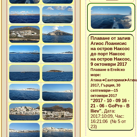
Плаване от залив
Агиос Лоанисис
на остров Наксос
до порт Наксос
на остров Наксос,
9 октомври 2017
Плаване в Егейско
море:
Атина➜Санторини➤Атин
2017, Гърция, 30
септември—15
октомври 2017
“2017 - 10 - 09 16 -
21 - 06 - GoPro - B
Iliev”
, Дата:
2017:10:09, Час:
16:21:06 (№ 5 от
23)