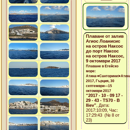
Плаване от залив
Агиос Лоанисис
на остров Наксос
до порт Наксос
на остров Наксос,
9 октомври 2017
Плаване в Егейско
море:
Атина➜Санторини➤Атин
2017, Гърция, 30
септември—15
октомври 2017
“2017 - 10 - 09 17 -
29 - 43 - TS70 - B
Iliev”
, Дата:
2017:10:09, Час:
17:29:43 (№ 8 от
23)