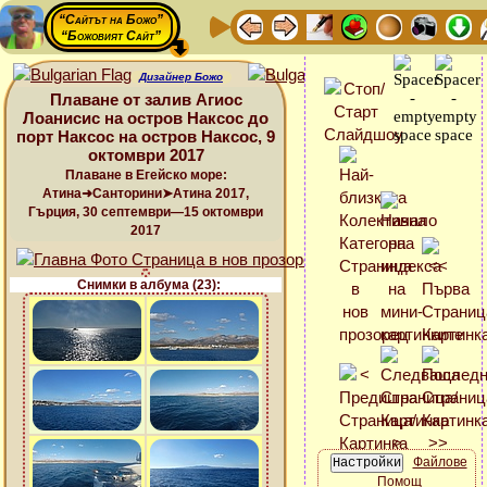
“Сайтът на Божо”
“Божовият Сайт”
Дизайнер Божо
Плаване от залив Агиос
Лоанисис на остров Наксос до
порт Наксос на остров Наксос, 9
октомври 2017
Плаване в Егейско море:
Атина➜Санторини➤Атина 2017,
Гърция, 30 септември—15 октомври
2017
Снимки в албума (23):
Файлове
Помощ