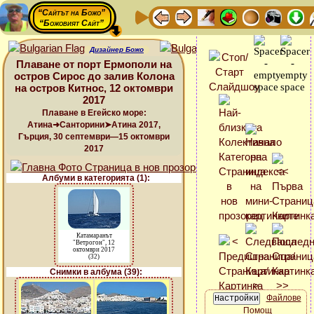
“Сайтът на Божо”
“Божовият Сайт”
Дизайнер Божо
Плаване от порт Ермополи на
остров Сирос до залив Колона
на остров Китнос, 12 октомври
2017
Плаване в Егейско море:
Атина➜Санторини➤Атина 2017,
Гърция, 30 септември—15 октомври
2017
Албуми в категорията (1):
Катамаранът
"Ветрогон", 12
октомври 2017
(32)
Снимки в албума (39):
Файлове
Помощ