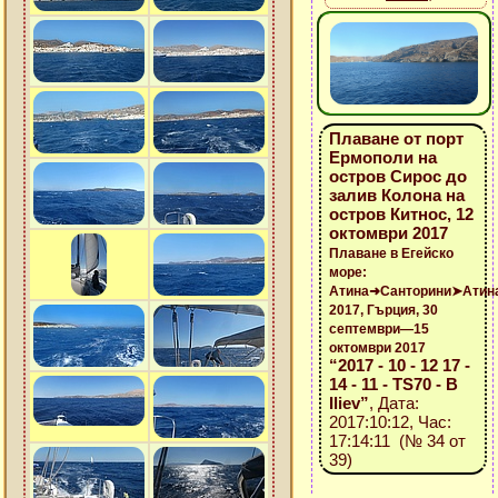
Плаване от порт
Ермополи на
остров Сирос до
залив Колона на
остров Китнос, 12
октомври 2017
Плаване в Егейско
море:
Атина➜Санторини➤Атин
2017, Гърция, 30
септември—15
октомври 2017
“2017 - 10 - 12 17 -
14 - 11 - TS70 - B
Iliev”
, Дата:
2017:10:12, Час:
17:14:11 (№ 34 от
39)