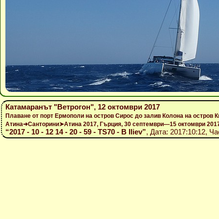
Катамаранът "Ветрогон", 12 октомври 2017
Плаване от порт Ермополи на остров Сирос до залив Колона на остров К
Атина➜Санторини➤Атина 2017, Гърция, 30 септември—15 октомври 201
“2017 - 10 - 12 14 - 20 - 59 - TS70 - B Iliev”
, Дата: 2017:10:12, Ч