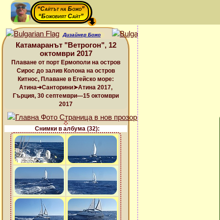
“Сайтът на Божо”
“Божовият Сайт”
Дизайнер Божо
Катамаранът "Ветрогон", 12
октомври 2017
Плаване от порт Ермополи на остров
Сирос до залив Колона на остров
Китнос, Плаване в Егейско море:
Атина➜Санторини➤Атина 2017,
Гърция, 30 септември—15 октомври
2017
Снимки в албума (32):