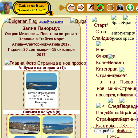
“Сайтът на Божо”
“Божовият Сайт”
Дизайнер Божо
Залив Панормус
Остров Миконос → Посетени острови ➜
Плаване в Егейско море:
Атина➜Санторини➤Атина 2017,
Гърция, 30 септември—15 октомври
2017
Албуми в категорията (1):
Остров Мармарониси
37° 29.523'N
25°21.980'E в залив
Панормус
(1)
Снимки в албума (8):
Файлове
Помощ