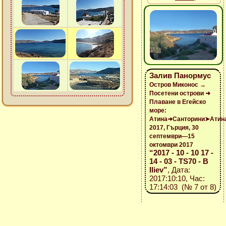
Залив Панормус
Остров Миконос →
Посетени острови ➜
Плаване в Егейско
море:
Атина➜Санторини➤Атин
2017, Гърция, 30
септември—15
октомври 2017
“2017 - 10 - 10 17 -
14 - 03 - TS70 - B
Iliev”
, Дата:
2017:10:10, Час:
17:14:03 (№ 7 от 8)