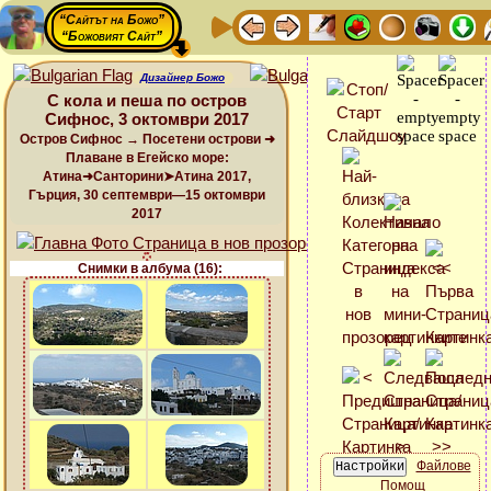
“Сайтът на Божо”
“Божовият Сайт”
Дизайнер Божо
С кола и пеша по остров
Сифнос, 3 октомври 2017
Остров Сифнос → Посетени острови ➜
Плаване в Егейско море:
Атина➜Санторини➤Атина 2017,
Гърция, 30 септември—15 октомври
2017
Снимки в албума (16):
Файлове
Помощ