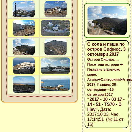
С кола и пеша по
остров Сифнос, 3
октомври 2017
Остров Сифнос →
Посетени острови ➜
Плаване в Егейско
море:
Атина➜Санторини➤Атин
2017, Гърция, 30
септември—15
октомври 2017
“2017 - 10 - 03 17 -
14 - 51 - TS70 - B
Iliev”
, Дата:
2017:10:03, Час:
17:14:51 (№ 11 от
16)