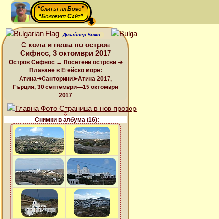
“Сайтът на Божо”
“Божовият Сайт”
Дизайнер Божо
С кола и пеша по остров
Сифнос, 3 октомври 2017
Остров Сифнос → Посетени острови ➜
Плаване в Егейско море:
Атина➜Санторини➤Атина 2017,
Гърция, 30 септември—15 октомври
2017
Снимки в албума (16):