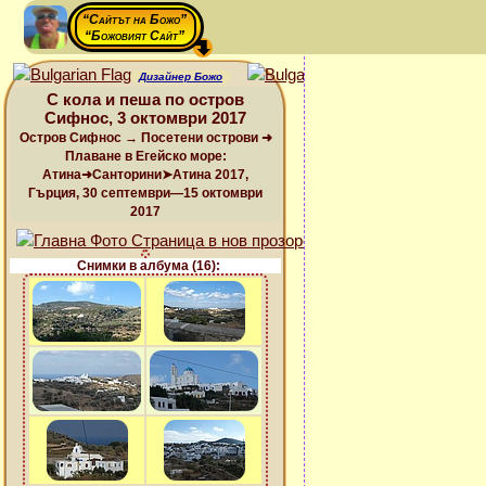
“Сайтът на Божо”
“Божовият Сайт”
Дизайнер Божо
С кола и пеша по остров
Сифнос, 3 октомври 2017
Остров Сифнос → Посетени острови ➜
Плаване в Егейско море:
Атина➜Санторини➤Атина 2017,
Гърция, 30 септември—15 октомври
2017
Снимки в албума (16):