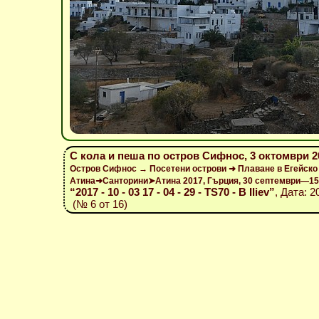
С кола и пеша по остров Сифнос, 3 октомври 2
Остров Сифнос → Посетени острови ➜ Плаване в Егейско
Атина➜Санторини➤Атина 2017, Гърция, 30 септември—15
“2017 - 10 - 03 17 - 04 - 29 - TS70 - B Iliev”
, Дата: 2
(№ 6 от 16)