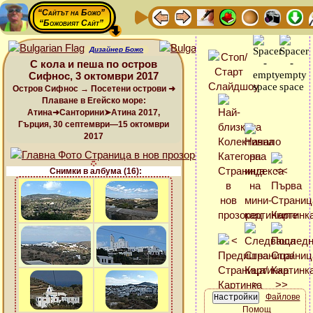
“Сайтът на Божо”
“Божовият Сайт”
Дизайнер Божо
С кола и пеша по остров
Сифнос, 3 октомври 2017
Остров Сифнос → Посетени острови ➜
Плаване в Егейско море:
Атина➜Санторини➤Атина 2017,
Гърция, 30 септември—15 октомври
2017
Снимки в албума (16):
Файлове
Помощ