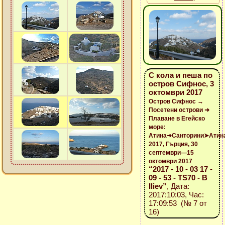
С кола и пеша по
остров Сифнос, 3
октомври 2017
Остров Сифнос →
Посетени острови ➜
Плаване в Егейско
море:
Атина➜Санторини➤Атин
2017, Гърция, 30
септември—15
октомври 2017
“2017 - 10 - 03 17 -
09 - 53 - TS70 - B
Iliev”
, Дата:
2017:10:03, Час:
17:09:53 (№ 7 от
16)