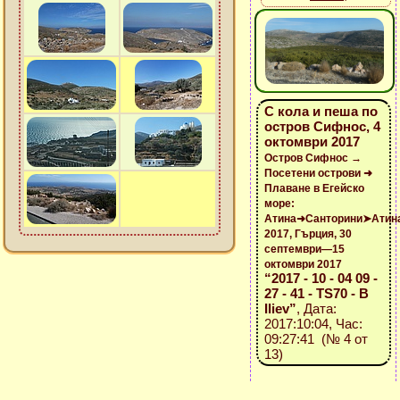
С кола и пеша по
остров Сифнос, 4
октомври 2017
Остров Сифнос →
Посетени острови ➜
Плаване в Егейско
море:
Атина➜Санторини➤Атин
2017, Гърция, 30
септември—15
октомври 2017
“2017 - 10 - 04 09 -
27 - 41 - TS70 - B
Iliev”
, Дата:
2017:10:04, Час:
09:27:41 (№ 4 от
13)