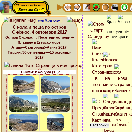
“Сайтът на Божо”
“Божовият Сайт”
Дизайнер Божо
С кола и пеша по остров
Сифнос, 4 октомври 2017
Остров Сифнос → Посетени острови ➜
Плаване в Егейско море:
Атина➜Санторини➤Атина 2017,
Гърция, 30 септември—15 октомври
2017
Снимки в албума (13):
Файлове
Помощ