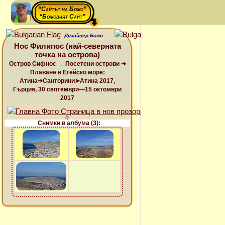
“Сайтът на Божо”
“Божовият Сайт”
Дизайнер Божо
Нос Филипос (най-северната
точка на острова)
Остров Сифнос → Посетени острови ➜
Плаване в Егейско море:
Атина➜Санторини➤Атина 2017,
Гърция, 30 септември—15 октомври
2017
Снимки в албума (3):