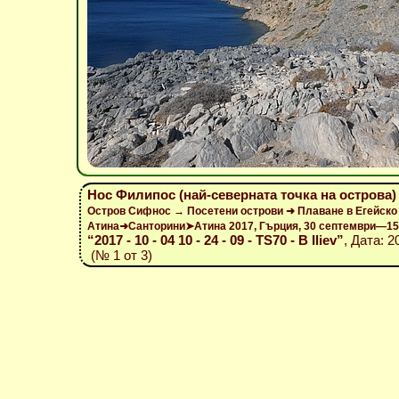
Нос Филипос (най-северната точка на острова)
Остров Сифнос → Посетени острови ➜ Плаване в Егейско
Атина➜Санторини➤Атина 2017, Гърция, 30 септември—15
“2017 - 10 - 04 10 - 24 - 09 - TS70 - B Iliev”
, Дата: 2
(№ 1 от 3)