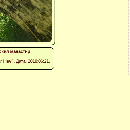
ския манастир
r Iliev”
, Дата: 2018:06:21,