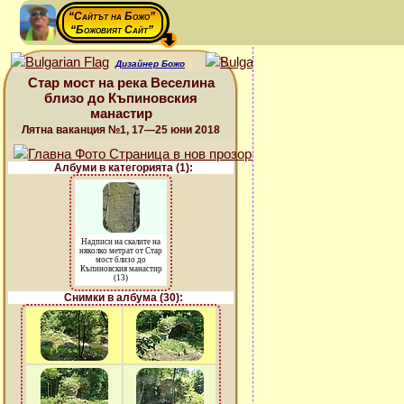
“Сайтът на Божо”
“Божовият Сайт”
Дизайнер Божо
Стар мост на река Веселина
близо до Къпиновския
манастир
Лятна ваканция №1, 17—25 юни 2018
Албуми в категорията (1):
Надписи на скалите на
няколко метрат от Стар
мост близо до
Къпиновския манастир
(13)
Снимки в албума (30):