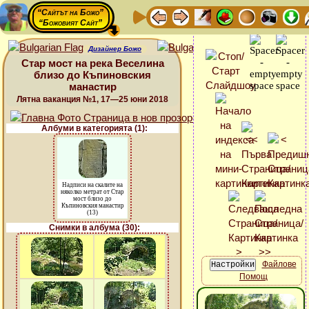
“Сайтът на Божо”
“Божовият Сайт”
Дизайнер Божо
Стар мост на река Веселина
близо до Къпиновския
манастир
Лятна ваканция №1, 17—25 юни 2018
Албуми в категорията (1):
Надписи на скалите на
няколко метрат от Стар
мост близо до
Къпиновския манастир
(13)
Снимки в албума (30):
Файлове
Помощ