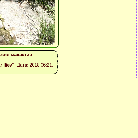
ския манастир
r Iliev”
, Дата: 2018:06:21,