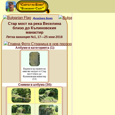
“Сайтът на Божо”
“Божовият Сайт”
Дизайнер Божо
Стар мост на река Веселина
близо до Къпиновския
манастир
Лятна ваканция №1, 17—25 юни 2018
Албуми в категорията (1):
Надписи на скалите на
няколко метрат от Стар
мост близо до
Къпиновския манастир
(13)
Снимки в албума (30):