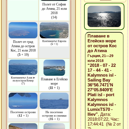
Полет от София
до Атина, 21 юли
2018
(14)
Плаване в
Егейско море
Полет от град
Континентът Европа
(
5
+ 1)
от остров Кос
Атина до остров
до Атина
Кос, 21 юли 2018
(
5
+ 19)
Гърция, 21—29
юли 2018
“2018 - 07 - 22
17 - 44 - 41 -
Kalymnos isl -
Континентът Азия ➤
Плаване в Егейско
Sailing Bay
полуостров Кемер
море
(7)
36°56.7471'N
(
11
+ 1)
27°05.8409'E
Plati isl - port
Kalymnos
Kalymnos isl -
LumixTS70 -
Посетени острови
Не посетени
Iliev”
, Дата:
(
12
+ 1)
острови в снимки
2018:07:22, Час:
(
35
+ 1)
17:44:41 (№ 2 от
7)