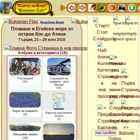
“Сайтът на Божо”
“Божовият Сайт”
Дизайнер Божо
Плаване в Егейско море от
остров Кос до Атина
Гърция, 21—29 юли 2018
Албуми в категорията (14):
Участниците
Седалището на
(18)
плаването - яхта
"Шуман"
(10)
Карти на плаването
Карти на самолетните
(4)
полети
(3)
Файлове
Панорамни снимки
(19)
Помощ