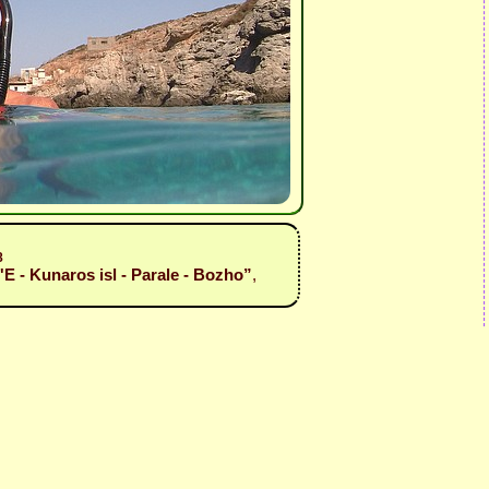
8
0'E - Kunaros isl - Parale - Bozho”
,