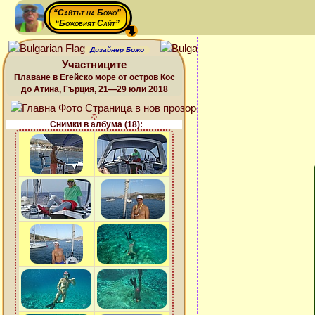
“Сайтът на Божо”
“Божовият Сайт”
Дизайнер Божо
Участниците
Плаване в Егейско море от остров Кос
до Атина, Гърция, 21—29 юли 2018
Снимки в албума (18):